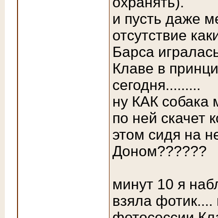
охранять)
.
и пусть даже м
отсутствие как
Барса игралась
Клаве в принци
сегодня.........
ну КАК собака 
по ней скачет 
этом сидя на н
Доном??????
минут 10 я наб
взяла фотик....
фотосессии Кл