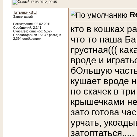
17.08.2012, 09:45
R
Татьяна-КЭШ
Завсегдатай
Регистрация: 02.02.2011
кто в кошках ра
Сообщений: 2,141
Сказал(а) спасибо: 5,527
Поблагодарили 15,047 раз(а) в
что то наша Ба
2,394 сообщениях
грустная((( кака
вроде и игратьс
бОльшую часть 
кушает вроде но
но скачек в три 
крышечками не г
зато готова ча
урчать, укоады
затоптаться....