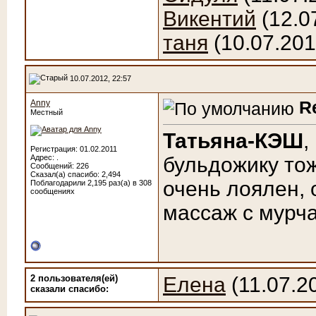
Викентий
(12.0
таня
(10.07.201
10.07.2012, 22:57
R
Anny
Местный
Татьяна-КЭШ
,
Регистрация: 01.02.2011
Адрес: .
бульдожику тож
Сообщений: 226
Сказал(а) спасибо: 2,494
очень лоялен, 
Поблагодарили 2,195 раз(а) в 308
сообщениях
массаж с мурч
2 пользователя(ей)
Елена
(11.07.2
сказали cпасибо: