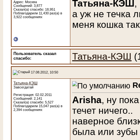
Татьяна-КЭШ
,
Адрес: Москва
Сообщений: 3,877
Сказал(а) спасибо: 18,951
а уж не течка 
Поблагодарили 11,430 раз(а) в
3,922 сообщениях
меня кошка так
Пользователь сказал
Татьяна-КЭШ
(
cпасибо:
17.08.2012, 10:50
R
Татьяна-КЭШ
Завсегдатай
Регистрация: 02.02.2011
Arisha
, ну пок
Сообщений: 2,141
Сказал(а) спасибо: 5,527
Поблагодарили 15,047 раз(а) в
течет ничего..
2,394 сообщениях
наверное близк
была или зубы 