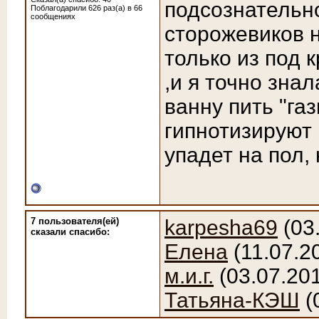
подсознательн
Поблагодарили 626 раз(а) в 66
сообщениях
сторожевиков н
только из под 
,и я точно знал
ванну пить "газ
гипнотизируют 
упадет на пол, 
7 пользователя(ей)
karpesha69
(03
сказали cпасибо:
Елена
(11.07.2
м.и.г.
(03.07.20
Татьяна-КЭШ
(