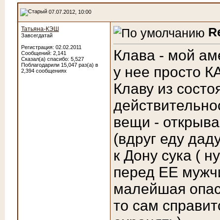
07.07.2012, 10:00
R
Татьяна-КЭШ
Завсегдатай
Регистрация: 02.02.2011
Клава - мой ам
Сообщений: 2,141
Сказал(а) спасибо: 5,527
Поблагодарили 15,047 раз(а) в
у нее просто К
2,394 сообщениях
Клаву из сост
действительнос
вещи - открыв
(вдруг еду дад
к Дону сука
( н
перед ЕЕ мужчи
малейшая опасн
то сам справит