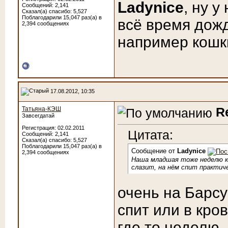
Ladynice
, ну 
Сообщений: 2,141
Сказал(а) спасибо: 5,527
Поблагодарили 15,047 раз(а) в
всё время дожд
2,394 сообщениях
например кошк
17.08.2012, 10:35
R
Татьяна-КЭШ
Завсегдатай
Регистрация: 02.02.2011
Цитата:
Сообщений: 2,141
Сказал(а) спасибо: 5,527
Поблагодарили 15,047 раз(а) в
Сообщение от
Ladynice
2,394 сообщениях
Наша младшая тоже неделю как
слазит, на нём спит практиче
очень на Барсу
спит или в кро
где то неделю..