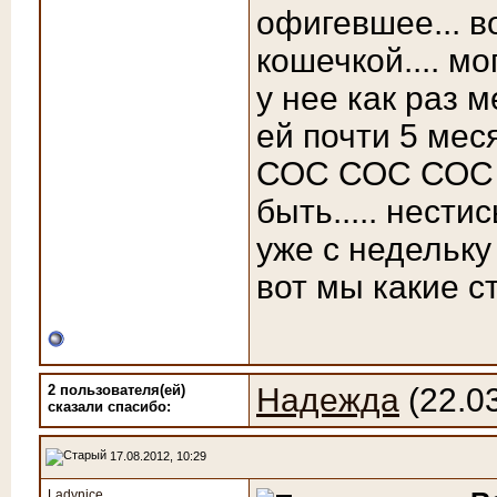
офигевшее... в
кошечкой.... м
у нее как раз м
ей почти 5 меся
СОС СОС СОС -
быть..... нести
уже с недельку 
вот мы какие с
2 пользователя(ей)
Надежда
(22.0
сказали cпасибо:
17.08.2012, 10:29
Ladynice