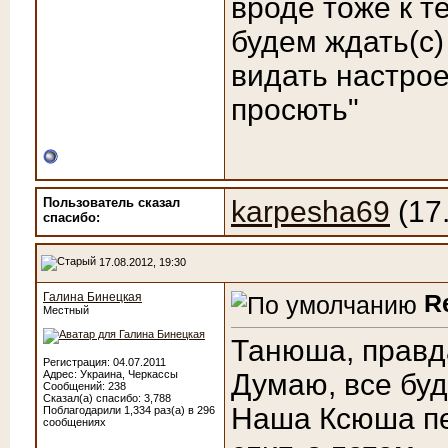
вроде тоже к те
будем ждать(с)
видать настрое
просють"
Пользователь сказал
karpesha69
(17
cпасибо:
17.08.2012, 19:30
R
Галина Бинецкая
Местный
Танюша, правда
Регистрация: 04.07.2011
Адрес: Украина, Черкассы
Думаю, все бу
Сообщений: 238
Сказал(а) спасибо: 3,788
Наша Ксюша пе
Поблагодарили 1,334 раз(а) в 296
сообщениях