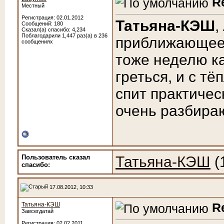
R
Местный
Регистрация: 02.01.2012
Татьяна-КЭШ
,
Сообщений: 180
Сказал(а) спасибо: 4,234
Поблагодарили 1,447 раз(а) в 236
приближающее
сообщениях
тоже неделю ка
греться, и с тё
спит практичес
очень разбираю
Пользователь сказал
Татьяна-КЭШ
(
cпасибо:
17.08.2012, 10:33
R
Татьяна-КЭШ
Завсегдатай
Регистрация: 02.02.2011