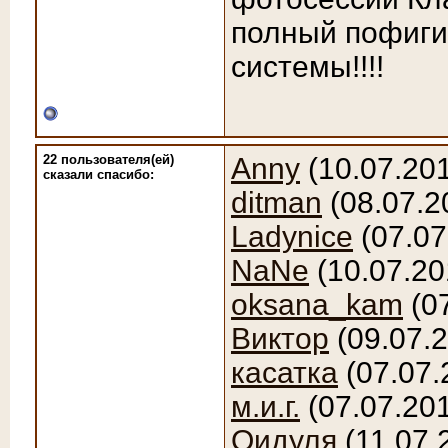
полный пофиг
системы!!!!
22 пользователя(ей)
Anny
(10.07.20
сказали cпасибо:
ditman
(08.07.2
Ladynice
(07.07
NaNe
(10.07.20
oksana_kam
(0
Виктор
(09.07.
касатка
(07.07.
м.и.г.
(07.07.20
Оидуля
(11.07.