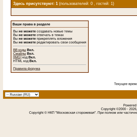
Здесь присутствуют: 1
(пользователей: 0 , гостей: 1)
Ваши права в разделе
Вы
не можете
создавать новые темы
Вы
не можете
отвечать в темах
Вы
не можете
прикреплять вложения
Вы
не можете
редактировать свои сообщения
BB коды
Вкл.
Смайлы
Вкл.
[IMG]
код
Вкл.
HTML код
Вкл.
Правила форума
Текущее врем
Powered b
Copyright ©2000 - 2026,
Copyright © НКП "Московская сторожевая". При полном или частичн