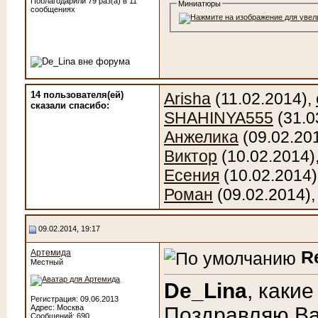
Поблагодарили 79 раз(а) в 11
Миниатюры
сообщениях
14 пользователя(ей)
Arisha
(11.02.2014),
сказали cпасибо:
SHAHINYA555
(31.0
Анжелика
(09.02.20
Виктор
(10.02.2014)
Есения
(10.02.2014)
Роман
(09.02.2014)
09.02.2014, 19:17
R
Артемида
Местный
De_Lina
, какие
Регистрация: 09.06.2013
Адрес: Москва
Поздравляю Ва
Сообщений: 690