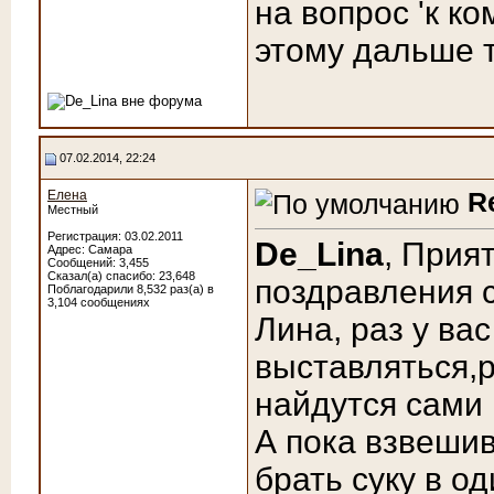
на вопрос 'к ко
этому дальше т
07.02.2014, 22:24
R
Елена
Местный
Регистрация: 03.02.2011
De_Lina
, Прия
Адрес: Самара
Сообщений: 3,455
Сказал(а) спасибо: 23,648
поздравления 
Поблагодарили 8,532 раз(а) в
3,104 сообщениях
Лина, раз у ва
выставляться,р
найдутся сами
А пока взвешив
брать суку в о