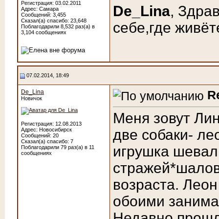
Регистрация: 03.02.2011
De_Lina
, Здра
Адрес: Самара
Сообщений: 3,455
Сказал(а) спасибо: 23,648
себе,где живёте
Поблагодарили 8,532 раз(а) в
3,104 сообщениях
07.02.2014, 18:49
R
De_Lina
Новичок
Меня зовут Лин
Регистрация: 12.08.2013
Адрес: Новосибирск
две собаки- л
Сообщений: 20
Сказал(а) спасибо: 7
игрушка шевал
Поблагодарили 79 раз(а) в 11
сообщениях
стражей*шалов
возраста. Леон
обоими занима
Недавно прошл