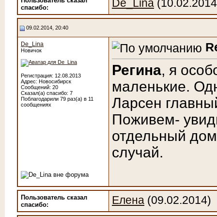
Пользователь сказал
De_Lina
(10.02.2014
cпасибо:
09.02.2014, 20:40
R
De_Lina
Новичок
Регина
, я осо
Регистрация: 12.08.2013
Адрес: Новосибирск
маленькие. Одн
Сообщений: 20
Сказал(а) спасибо: 7
Ларсен главный
Поблагодарили 79 раз(а) в 11
сообщениях
Поживем- увид
отдельный дом,
случай.
Пользователь сказал
Елена
(09.02.2014)
cпасибо: