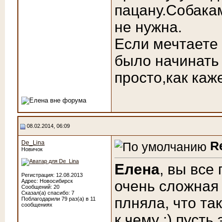
пацану.Собака
не нужна.
Если мечтаете
было начинать 
просто,как каж
08.02.2014, 06:09
R
De_Lina
Новичок
Елена
, вы все
Регистрация: 12.08.2013
Адрес: Новосибирск
очень сложная 
Сообщений: 20
Сказал(а) спасибо: 7
плняла, что та
Поблагодарили 79 раз(а) в 11
сообщениях
к чему :) пуст