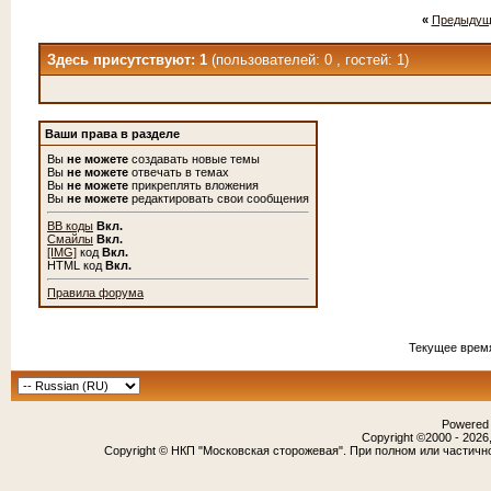
«
Предыдущ
Здесь присутствуют: 1
(пользователей: 0 , гостей: 1)
Ваши права в разделе
Вы
не можете
создавать новые темы
Вы
не можете
отвечать в темах
Вы
не можете
прикреплять вложения
Вы
не можете
редактировать свои сообщения
BB коды
Вкл.
Смайлы
Вкл.
[IMG]
код
Вкл.
HTML код
Вкл.
Правила форума
Текущее врем
Powered b
Copyright ©2000 - 2026,
Copyright © НКП "Московская сторожевая". При полном или частичн