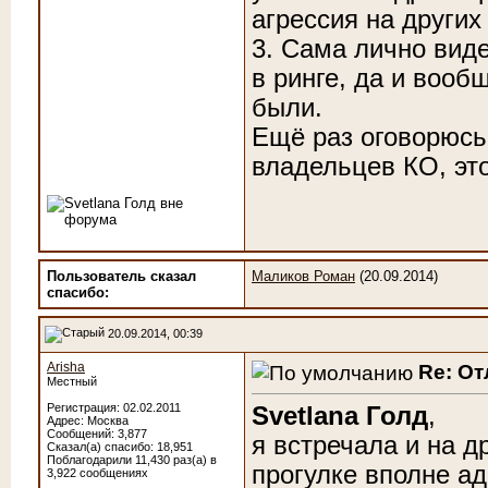
агрессия на других
3. Сама лично вид
в ринге, да и вооб
были.
Ещё раз оговорюсь,
владельцев КО, эт
Пользователь сказал
Маликов Роман
(20.09.2014)
cпасибо:
20.09.2014, 00:39
Arisha
Re: От
Местный
Регистрация: 02.02.2011
Svetlana Голд
,
Адрес: Москва
Сообщений: 3,877
я встречала и на д
Сказал(а) спасибо: 18,951
Поблагодарили 11,430 раз(а) в
прогулке вполне а
3,922 сообщениях