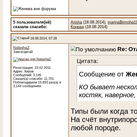
5 пользователя(ей)
Arisha
(18.08.2014),
marina$timoha1
сказали cпасибо:
Конрад
(18.08.2014)
18.08.2014, 07:28
NatashaZ
Re: От
Завсегдатай
Цитата:
Регистрация: 15.02.2011
Адрес: Киров
Сообщение от
Же
Сообщений: 3,145
Сказал(а) спасибо: 11,701
Поблагодарили 15,893 раз(а) в
КО бывает нескол
3,144 сообщениях
костяк, наверное,
Типы были когда то
На счёт внутрипоро
любой породе.
________________