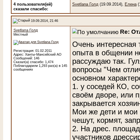
4 пользователя(ей)
Svetlana Голд
(19.09.2014),
Елена
(
сказали cпасибо:
19.09.2014, 21:46
Svetlana Голд
Re: От
Местный
Очень интересная 
опыта в общении не
Регистрация: 01.02.2011
Адрес: Ханты-Мансийский АО
Сообщений: 146
рассуждаю так. Гу
Сказал(а) спасибо: 1,474
Поблагодарили 1,293 раз(а) в 145
вопросы "Чем отлич
сообщениях
основном характер
1. у соседей КО, с
своём дворе, или 
закрывается хозяин
Мои же дети и мои 
чешут, кормят, запр
2. На дрес. площад
участников дрессир