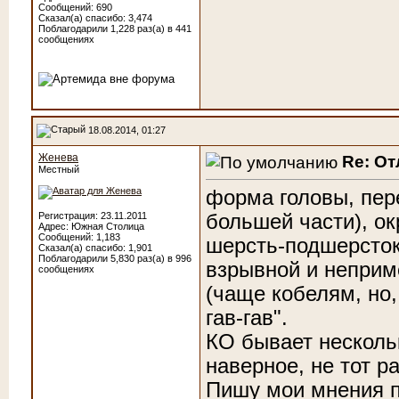
Сообщений: 690
Сказал(а) спасибо: 3,474
Поблагодарили 1,228 раз(а) в 441
сообщениях
18.08.2014, 01:27
Женева
Re: От
Местный
форма головы, пере
большей части), ок
Регистрация: 23.11.2011
Адрес: Южная Столица
Сообщений: 1,183
шерсть-подшерсток
Сказал(а) спасибо: 1,901
Поблагодарили 5,830 раз(а) в 996
взрывной и неприм
сообщениях
(чаще кобелям, но,
гав-гав".
КО бывает нескольк
наверное, не тот ра
Пишу мои мнения п