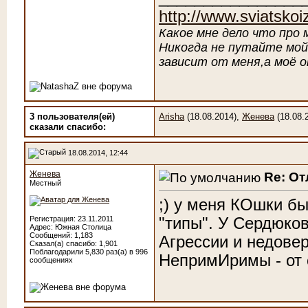
http://www.sviatskoiz
Какое мне дело что про 
Никогда не путайте мой
зависит от меня,а моё 
3 пользователя(ей)
Arisha
(18.08.2014),
Женева
(18.08.
сказали cпасибо:
18.08.2014, 12:44
Женева
Re: От
Местный
;) у меня КОшки бы
"типы". У Сердюков
Регистрация: 23.11.2011
Адрес: Южная Столица
Сообщений: 1,183
Агрессии и недове
Сказал(а) спасибо: 1,901
Поблагодарили 5,830 раз(а) в 996
НепримИримы - от с
сообщениях