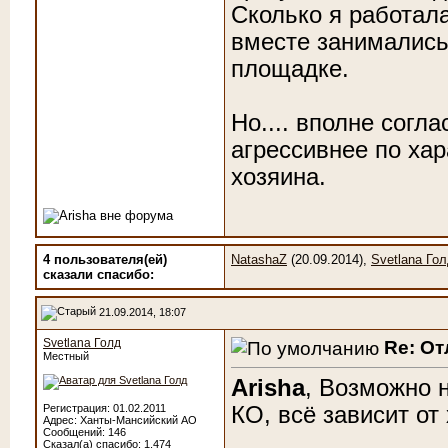
Сколько я работал
вместе занимались
площадке.
Но.... вполне согла
агрессивнее по ха
хозяина.
4 пользователя(ей)
NatashaZ
(20.09.2014),
Svetlana Го
сказали cпасибо:
21.09.2014, 18:07
Svetlana Голд
Re: От
Местный
Arisha
, Возможно 
КО, всё зависит от
Регистрация: 01.02.2011
Адрес: Ханты-Мансийский АО
Сообщений: 146
Сказал(а) спасибо: 1,474