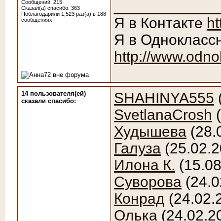
____________
Сообщений: 215
Сказал(а) спасибо: 363
Поблагодарили 1,523 раз(а) в 188
Я в Контакте
ht
сообщениях
Я в Однокласс
http://www.odno
14 пользователя(ей)
SHAHINYA555
сказали cпасибо:
SvetlanaCrosh
(
Худышева
(28.
Галуза
(25.02.2
Илона К.
(15.08
Суворова
(24.0
Конрад
(24.02.
Олька
(24.02.2