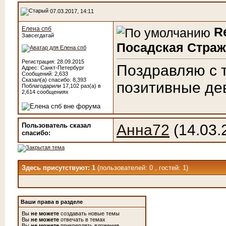
07.03.2017, 14:11
R
Елена спб
Завсегдатай
Посадская Страж
Регистрация: 28.09.2015
Поздравляю с т
Адрес: Санкт-Петербург
Сообщений: 2,633
Сказал(а) спасибо: 8,393
позитивные дево
Поблагодарили 17,102 раз(а) в
2,614 сообщениях
Пользователь сказал
Анна72
(14.03.
cпасибо:
Здесь присутствуют: 1
(пользователей: 0 , гостей: 1)
Ваши права в разделе
Вы
не можете
создавать новые темы
Вы
не можете
отвечать в темах
Вы
не можете
прикреплять вложения