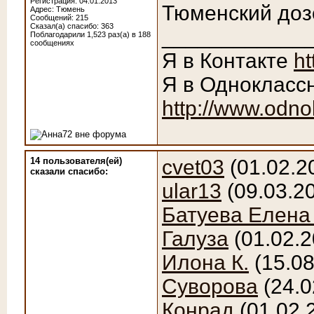
Регистрация: 04.01.2013
Тюменский доз
Адрес: Тюмень
Сообщений: 215
Сказал(а) спасибо: 363
____________
Поблагодарили 1,523 раз(а) в 188
сообщениях
Я в Контакте
ht
Я в Однокласс
http://www.odno
14 пользователя(ей)
cvet03
(01.02.2
сказали cпасибо:
ular13
(09.03.2
Батуева Елена
Галуза
(01.02.2
Илона К.
(15.08
Суворова
(24.0
Конрад
(01.02.