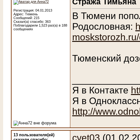
Стража Тимьяна
Регистрация: 04.01.2013
В Тюмени попол
Адрес: Тюмень
Сообщений: 215
Сказал(а) спасибо: 363
Родословная:
h
Поблагодарили 1,523 раз(а) в 188
сообщениях
moskstorozh.ru/
Тюменский доз
____________
Я в Контакте
ht
Я в Однокласс
http://www.odno
13 пользователя(ей)
cvet03
(01.02.2
сказали cпасибо: