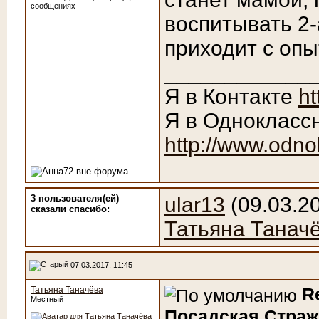
сообщениях
воспитывать 2
приходит с оп
____________
Я в Контакте
ht
Я в Однокласс
http://www.odno
3 пользователя(ей)
ular13
(09.03.2
сказали cпасибо:
Татьяна Танач
07.03.2017, 11:45
R
Татьяна Таначёва
Местный
Посадская Страж