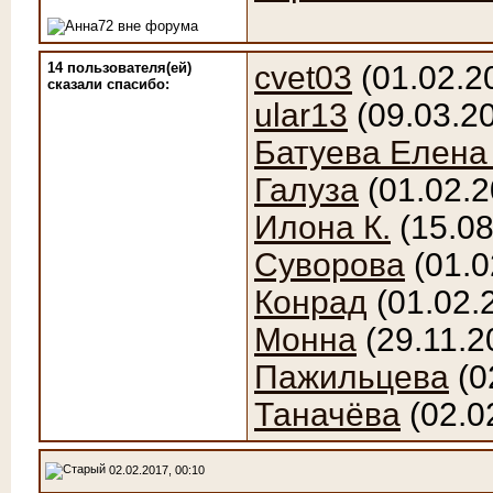
14 пользователя(ей)
cvet03
(01.02.2
сказали cпасибо:
ular13
(09.03.2
Батуева Елена
Галуза
(01.02.2
Илона К.
(15.08
Суворова
(01.0
Конрад
(01.02.
Монна
(29.11.2
Пажильцева
(0
Таначёва
(02.0
02.02.2017, 00:10