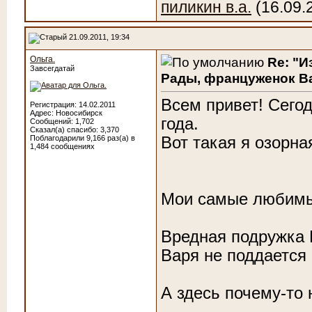
пиликин в.а.
(16.09.
21.09.2011, 19:34
Ольга.
Re: "И
Завсегдатай
Рады, француженок Ва
Всем привет! Сегод
Регистрация: 14.02.2011
Адрес: Новосибирск
года.
Сообщений: 1,702
Сказал(а) спасибо: 3,370
Поблагодарили 9,166 раз(а) в
Вот такая я озорна
1,484 сообщениях
Мои самые любимы
Вредная подружка 
Варя не поддается
А здесь почему-то