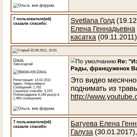
7 пользователя(ей)
Svetlana Голд
(19.12
сказали cпасибо:
Елена Геннадьевна
касатка
(09.11.2011)
20.08.2011, 10:01
Ольга.
Re: "И
Завсегдатай
Рады, француженок Ва
Это видео месячно
Регистрация: 14.02.2011
Адрес: Новосибирск
поднимать из травы
Сообщений: 1,702
Сказал(а) спасибо: 3,370
Поблагодарили 9,166 раз(а) в
http://www.youtube
1,484 сообщениях
7 пользователя(ей)
Батуева Елена Ген
сказали cпасибо:
Галуза
(30.01.2017)