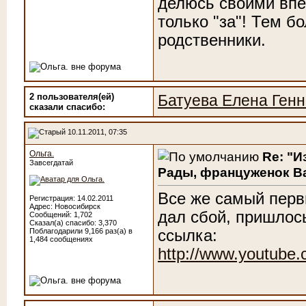
делюсь своими впе
только "за"! Тем 
родственники.
2 пользователя(ей)
Батуева Елена Ген
сказали cпасибо:
10.11.2011, 07:35
Ольга.
Re: "И
Завсегдатай
Рады, француженок Ва
Все же самый перв
Регистрация: 14.02.2011
Адрес: Новосибирск
дал сбой, пришлось
Сообщений: 1,702
Сказал(а) спасибо: 3,370
Поблагодарили 9,166 раз(а) в
ссылка:
1,484 сообщениях
http://www.youtub