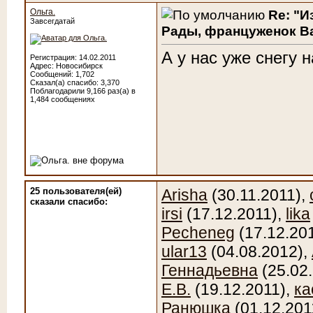
Ольга.
Re: "И
Завсегдатай
Рады, француженок Ва
А у нас уже снегу 
Регистрация: 14.02.2011
Адрес: Новосибирск
Сообщений: 1,702
Сказал(а) спасибо: 3,370
Поблагодарили 9,166 раз(а) в
1,484 сообщениях
25 пользователя(ей)
Arisha
(30.11.2011),
сказали cпасибо:
irsi
(17.12.2011),
lika
Pecheneg
(17.12.20
ular13
(04.08.2012),
Геннадьевна
(25.02
Е.В.
(19.12.2011),
ка
Ранюшка
(01.12.201