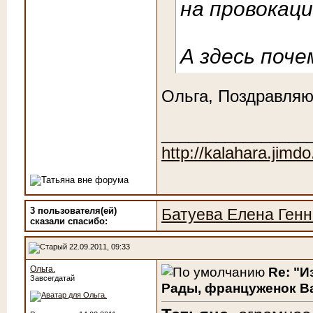
на провокац
А здесь поч
Ольга, Поздравляю 
________________
http://kalahara.jimd
3 пользователя(ей)
Батуева Елена Ген
сказали cпасибо:
22.09.2011, 09:33
Ольга.
Re: "И
Завсегдатай
Рады, француженок Ва