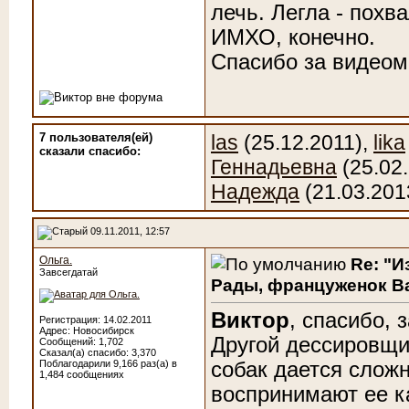
лечь. Легла - похва
ИМХО, конечно.
Спасибо за видеом
7 пользователя(ей)
las
(25.12.2011),
lika
сказали cпасибо:
Геннадьевна
(25.02
Надежда
(21.03.201
09.11.2011, 12:57
Ольга.
Re: "И
Завсегдатай
Рады, француженок Ва
Виктор
, спасибо, 
Регистрация: 14.02.2011
Адрес: Новосибирск
Другой дессировщи
Сообщений: 1,702
Сказал(а) спасибо: 3,370
Поблагодарили 9,166 раз(а) в
собак дается сложн
1,484 сообщениях
воспринимают ее ка