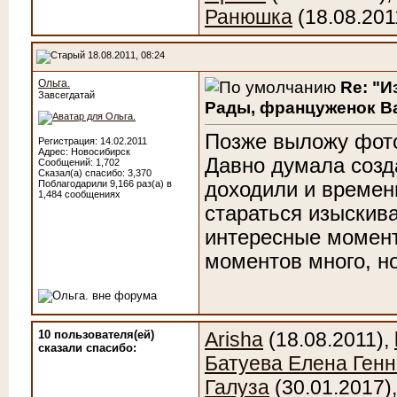
Ранюшка
(18.08.201
18.08.2011, 08:24
Ольга.
Re: "И
Завсегдатай
Рады, француженок Ва
Позже выложу фот
Регистрация: 14.02.2011
Адрес: Новосибирск
Давно думала созда
Сообщений: 1,702
Сказал(а) спасибо: 3,370
Поблагодарили 9,166 раз(а) в
доходили и времен
1,484 сообщениях
стараться изыскива
интересные момент
моментов много, но
10 пользователя(ей)
Arisha
(18.08.2011),
сказали cпасибо:
Батуева Елена Ген
Галуза
(30.01.2017)