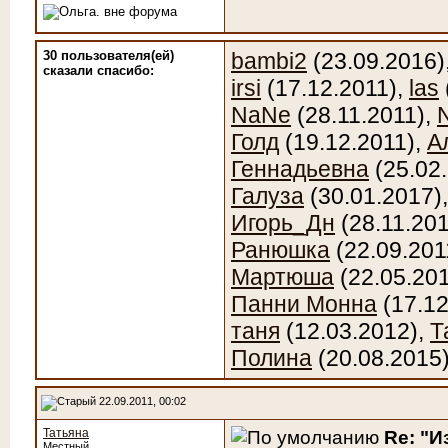
30 пользователя(ей)
bambi2
(23.09.2016)
сказали cпасибо:
irsi
(17.12.2011),
las
NaNe
(28.11.2011),
Голд
(19.12.2011),
А
Геннадьевна
(25.02
Галуза
(30.01.2017)
Игорь_Дн
(28.11.201
Ранюшка
(22.09.201
Мартюша
(22.05.20
Панни Монна
(17.12
таня
(12.03.2012),
Т
Полина
(20.08.2015
22.09.2011, 00:02
Татьяна
Re: "И
Местный