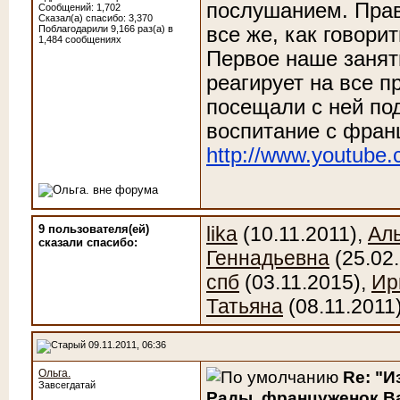
послушанием. Правд
Сообщений: 1,702
Сказал(а) спасибо: 3,370
Поблагодарили 9,166 раз(а) в
все же, как говори
1,484 сообщениях
Первое наше занят
реагирует на все п
посещали с ней по
воспитание с франц
http://www.youtube
9 пользователя(ей)
lika
(10.11.2011),
Ал
сказали cпасибо:
Геннадьевна
(25.02
спб
(03.11.2015),
Ир
Татьяна
(08.11.2011
09.11.2011, 06:36
Ольга.
Re: "И
Завсегдатай
Рады, француженок Ва