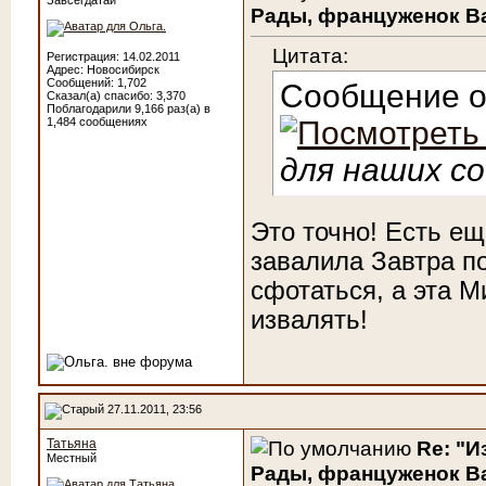
Завсегдатай
Рады, француженок Ва
Цитата:
Регистрация: 14.02.2011
Адрес: Новосибирск
Сообщений: 1,702
Сообщение 
Сказал(а) спасибо: 3,370
Поблагодарили 9,166 раз(а) в
1,484 сообщениях
для наших с
Это точно! Есть ещ
завалила
Завтра по
сфотаться, а эта М
извалять!
27.11.2011, 23:56
Татьяна
Re: "И
Местный
Рады, француженок Ва