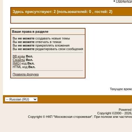
«
Предыдущ
Здесь присутствуют: 2
(пользователей: 0 , гостей: 2)
Ваши права в разделе
Вы
не можете
создавать новые темы
Вы
не можете
отвечать в темах
Вы
не можете
прикреплять вложения
Вы
не можете
редактировать свои сообщения
BB коды
Вкл.
Смайлы
Вкл.
[IMG]
код
Вкл.
HTML код
Вкл.
Правила форума
Текущее врем
Powered b
Copyright ©2000 - 2026,
Copyright © НКП "Московская сторожевая". При полном или частичн