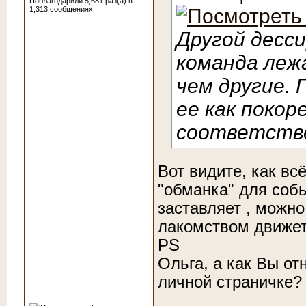
Поблагодарили 5,681 раз(а) в
1,313 сообщениях
Другой десс
команда леж
чем другие.
ее как покор
соответстве
Вот видите, как всё
"обманка" для собы
заставляет , можно
лакомством движе
PS
Ольга, а как Вы от
личной страничке