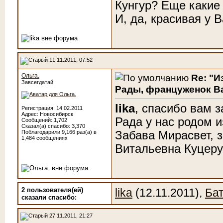
Кунгур? Еще какие 
И, да, красивая у 
11.11.2011, 07:52
Ольга.
Re: "И
Завсегдатай
Рады, француженок Ва
lika
, спасибо вам 
Регистрация: 14.02.2011
Адрес: Новосибирск
Рада у нас родом и
Сообщений: 1,702
Сказал(а) спасибо: 3,370
Поблагодарили 9,166 раз(а) в
Забава Мирасвет, 
1,484 сообщениях
Витальевна Куцеру
2 пользователя(ей)
lika
(12.11.2011),
Ба
сказали cпасибо:
27.11.2011, 21:27