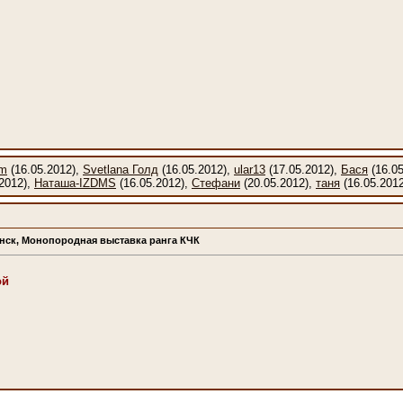
am
(16.05.2012),
Svetlana Голд
(16.05.2012),
ular13
(17.05.2012),
Бася
(16.05
2012),
Наташа-IZDMS
(16.05.2012),
Стефани
(20.05.2012),
таня
(16.05.201
бинск, Монопородная выставка ранга КЧК
ой