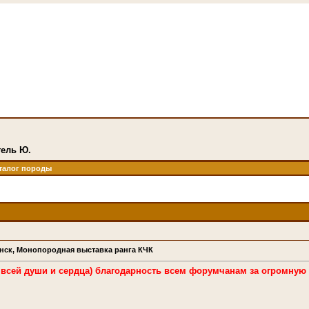
гель Ю.
талог породы
бинск, Монопородная выставка ранга КЧК
 всей души и сердца) благодарность всем форумчанам за огромную 