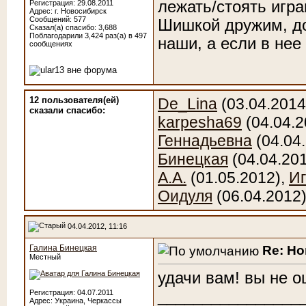
лежать/стоять игра
Регистрация: 29.08.2011
Адрес: г. Новосибирск
Сообщений: 577
Шишкой дружим, до
Сказал(а) спасибо: 3,688
Поблагодарили 3,424 раз(а) в 497
наши, а если в нее
сообщениях
12 пользователя(ей)
De_Lina
(03.04.2014
сказали cпасибо:
karpesha69
(04.04.2
Геннадьевна
(04.04
Бинецкая
(04.04.20
А.А.
(01.05.2012),
И
Оидуля
(06.04.2012
04.04.2012, 11:16
Re: Н
Галина Бинецкая
Местный
удачи вам!
вы не ош
________________
Регистрация: 04.07.2011
Адрес: Украина, Черкассы