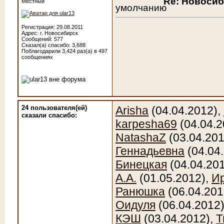
Re: Новоси
Местный
Регистрация: 29.08.2011
Адрес: г. Новосибирск
Сообщений: 577
Сказал(а) спасибо: 3,688
Поблагодарили 3,424 раз(а) в 497
сообщениях
24 пользователя(ей)
Arisha
(04.04.2012),
сказали cпасибо:
karpesha69
(04.04.2
NatashaZ
(03.04.201
Геннадьевна
(04.04
Бинецкая
(04.04.20
А.А.
(01.05.2012),
И
Ранюшка
(06.04.201
Оидуля
(06.04.2012
КЭШ
(03.04.2012),
Т