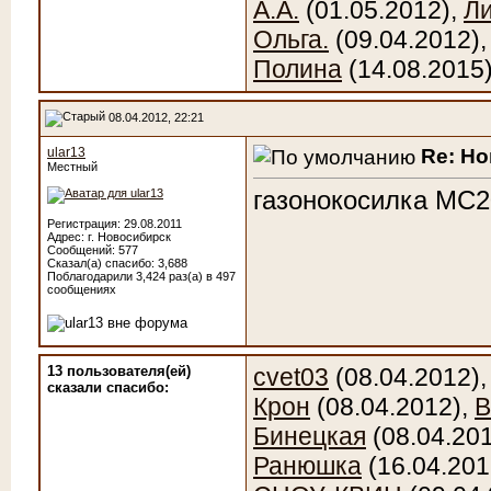
А.А.
(01.05.2012),
Л
Ольга.
(09.04.2012)
Полина
(14.08.2015
08.04.2012, 22:21
Re: Н
ular13
Местный
газонокосилка МС2
Регистрация: 29.08.2011
Адрес: г. Новосибирск
Сообщений: 577
Сказал(а) спасибо: 3,688
Поблагодарили 3,424 раз(а) в 497
сообщениях
13 пользователя(ей)
cvet03
(08.04.2012)
сказали cпасибо:
Крон
(08.04.2012),
В
Бинецкая
(08.04.20
Ранюшка
(16.04.201