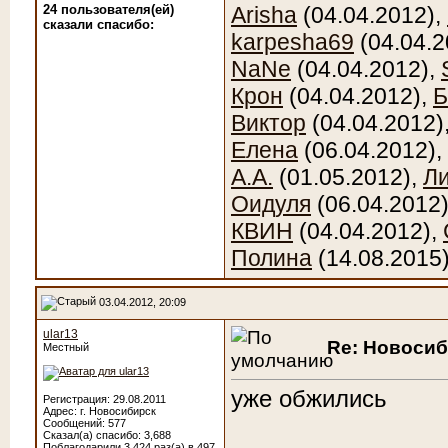
24 пользователя(ей)
Arisha
(04.04.2012),
сказали cпасибо:
karpesha69
(04.04.2
NaNe
(04.04.2012),
Крон
(04.04.2012),
Б
Виктор
(04.04.2012)
Елена
(06.04.2012),
А.А.
(01.05.2012),
Л
Оидуля
(06.04.2012
КВИН
(04.04.2012),
Полина
(14.08.2015
03.04.2012, 20:09
ular13
Re: Новоси
Местный
уже обжились
Регистрация: 29.08.2011
Адрес: г. Новосибирск
Сообщений: 577
Сказал(а) спасибо: 3,688
Поблагодарили 3,424 раз(а) в 497