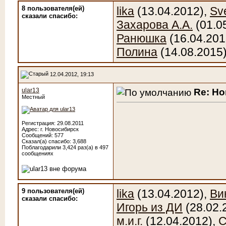
8 пользователя(ей)
lika
(13.04.2012),
Sv
сказали cпасибо:
Захарова А.А.
(01.0
Ранюшка
(16.04.201
Полина
(14.08.2015
12.04.2012, 19:13
Re: Н
ular13
Местный
Регистрация: 29.08.2011
Адрес: г. Новосибирск
Сообщений: 577
Сказал(а) спасибо: 3,688
Поблагодарили 3,424 раз(а) в 497
сообщениях
9 пользователя(ей)
lika
(13.04.2012),
Ви
сказали cпасибо:
Игорь из ДИ
(28.02.
м.и.г.
(12.04.2012),