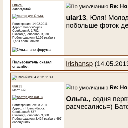
Re: Н
Ольга.
Завсегдатай
ular13
, Юля! Моло
побольше фоток де
Регистрация: 14.02.2011
Адрес: Новосибирск
Сообщений: 1,702
Сказал(а) спасибо: 3,370
Поблагодарили 9,166 раз(а) в
1,484 сообщениях
Пользователь сказал
irishansp
(14.05.201
cпасибо:
03.04.2012, 21:41
Re: Н
ular13
Местный
Ольга.
, седня пер
расчесались=) Бат
Регистрация: 29.08.2011
Адрес: г. Новосибирск
Сообщений: 577
Сказал(а) спасибо: 3,688
Поблагодарили 3,424 раз(а) в 497
сообщениях