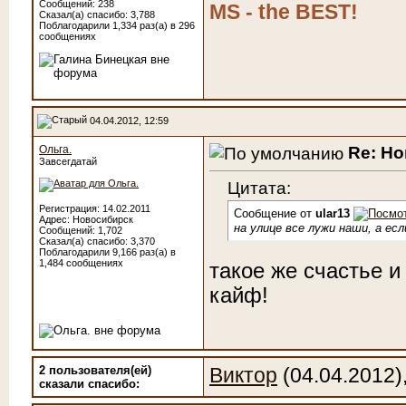
Сообщений: 238
MS - the BEST!
Сказал(а) спасибо: 3,788
Поблагодарили 1,334 раз(а) в 296
сообщениях
04.04.2012, 12:59
Re: Н
Ольга.
Завсегдатай
Цитата:
Регистрация: 14.02.2011
Сообщение от
ular13
Адрес: Новосибирск
на улице все лужи наши, а ес
Сообщений: 1,702
Сказал(а) спасибо: 3,370
Поблагодарили 9,166 раз(а) в
1,484 сообщениях
такое же счастье и
кайф!
2 пользователя(ей)
Виктор
(04.04.2012)
сказали cпасибо: