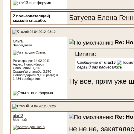
2 пользователя(ей)
Батуева Елена Ген
сказали cпасибо:
04.04.2012, 08:12
Re: Н
Ольга.
Завсегдатай
Цитата:
Регистрация: 14.02.2011
Сообщение от
ular13
Адрес: Новосибирск
первый раз расчесались
Сообщений: 1,702
Сказал(а) спасибо: 3,370
Поблагодарили 9,166 раз(а) в
1,484 сообщениях
Ну все, прям уже ш
04.04.2012, 09:26
Re: Н
ular13
Местный
не не не, закатала