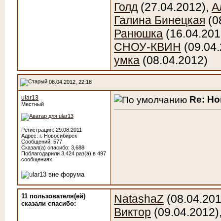
Голд
(27.04.2012),
А
Галина Бинецкая
(0
Ранюшка
(16.04.201
СНОУ-КВИН
(09.04.
умка
(08.04.2012)
08.04.2012, 22:18
Re: Н
ular13
Местный
Регистрация: 29.08.2011
Адрес: г. Новосибирск
Сообщений: 577
Сказал(а) спасибо: 3,688
Поблагодарили 3,424 раз(а) в 497
сообщениях
11 пользователя(ей)
NatashaZ
(08.04.201
сказали cпасибо:
Виктор
(09.04.2012)