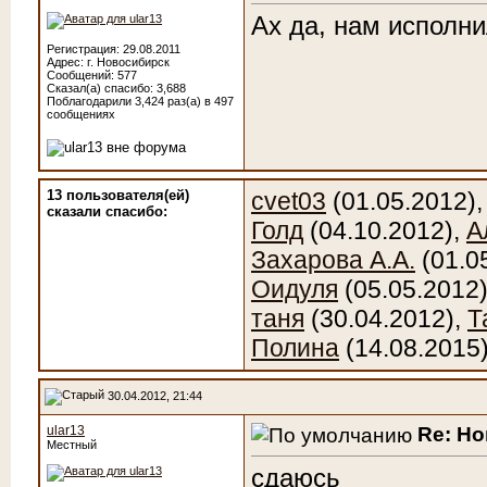
Ах да, нам исполн
Регистрация: 29.08.2011
Адрес: г. Новосибирск
Сообщений: 577
Сказал(а) спасибо: 3,688
Поблагодарили 3,424 раз(а) в 497
сообщениях
13 пользователя(ей)
cvet03
(01.05.2012)
сказали cпасибо:
Голд
(04.10.2012),
А
Захарова А.А.
(01.0
Оидуля
(05.05.2012
таня
(30.04.2012),
Т
Полина
(14.08.2015
30.04.2012, 21:44
Re: Н
ular13
Местный
сдаюсь