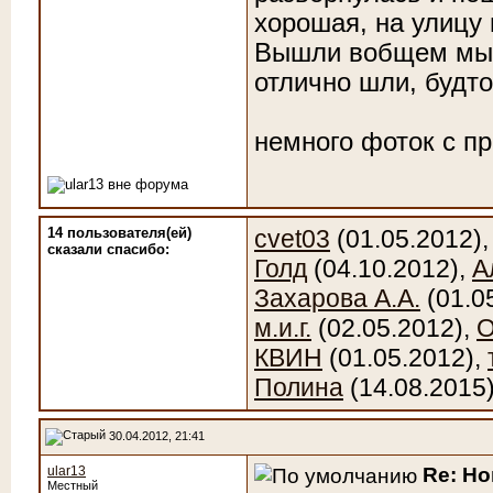
хорошая, на улицу
Вышли вобщем мы с
отлично шли, будто
немного фоток с пр
14 пользователя(ей)
cvet03
(01.05.2012)
сказали cпасибо:
Голд
(04.10.2012),
А
Захарова А.А.
(01.0
м.и.г.
(02.05.2012),
О
КВИН
(01.05.2012),
Полина
(14.08.2015
30.04.2012, 21:41
Re: Н
ular13
Местный