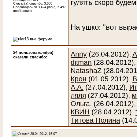
гулять скоро будем
Сказал(а) спасибо: 3,688
Поблагодарили 3,424 раз(а) в 497
сообщениях
На ушко: "вот выра
24 пользователя(ей)
Anny
(26.04.2012),
A
сказали cпасибо:
ditman
(28.04.2012)
NatashaZ
(28.04.201
Крон
(01.05.2012),
В
А.А.
(27.04.2012),
И
ляля
(27.04.2012),
м
Ольга.
(26.04.2012)
КВИН
(28.04.2012),
Титова Полина
(14.
28.04.2012, 15:07