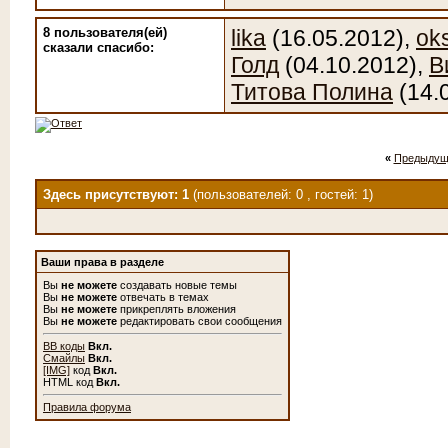
8 пользователя(ей)
lika
(16.05.2012),
ok
сказали cпасибо:
Голд
(04.10.2012),
В
Титова Полина
(14.
«
Предыдущ
Здесь присутствуют: 1
(пользователей: 0 , гостей: 1)
Ваши права в разделе
Вы
не можете
создавать новые темы
Вы
не можете
отвечать в темах
Вы
не можете
прикреплять вложения
Вы
не можете
редактировать свои сообщения
BB коды
Вкл.
Смайлы
Вкл.
[IMG]
код
Вкл.
HTML код
Вкл.
Правила форума