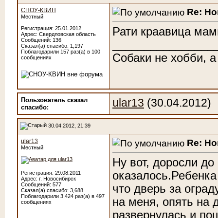
Re: Н
СНОУ-КВИН
Местный
Рати краавица мам
Регистрация: 25.01.2012
Адрес: Свердловская область
Сообщений: 136
________________
Сказал(а) спасибо: 1,197
Поблагодарили 157 раз(а) в 100
Собаки не хобби, а
сообщениях
Пользователь сказал
ular13
(30.04.2012)
cпасибо:
30.04.2012, 21:39
Re: Н
ular13
Местный
Ну вот, доросли до
оказалось.Ребенка
Регистрация: 29.08.2011
Адрес: г. Новосибирск
Сообщений: 577
что дверь за оград
Сказал(а) спасибо: 3,688
Поблагодарили 3,424 раз(а) в 497
на меня, опять на 
сообщениях
развернулась и пош