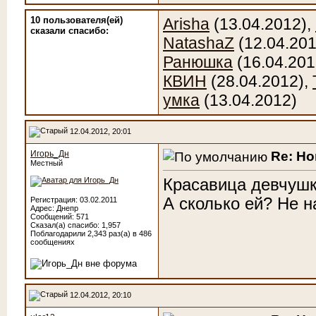
10 пользователя(ей)
Arisha
(13.04.2012),
сказали cпасибо:
NatashaZ
(12.04.201
Ранюшка
(16.04.201
КВИН
(28.04.2012),
умка
(13.04.2012)
12.04.2012, 20:01
Re: Н
Игорь_Дн
Местный
Красавица девчушк
А сколько ей? Не н
Регистрация: 03.02.2011
Адрес: Днепр
Сообщений: 571
Сказал(а) спасибо: 1,957
Поблагодарили 2,343 раз(а) в 486
сообщениях
12.04.2012, 20:10