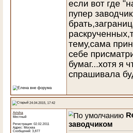
если вот где "
пупер заводчи
брать,заграниц
раскрученных,т
тему,сама при
себе присматри
бумаг...хотя я 
спрашивала буд
24.04.2015, 17:42
Arisha
R
Местный
заводчиком
Регистрация: 02.02.2011
Адрес: Москва
Сообщений: 3,877