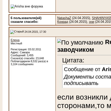
6 пользователя(ей)
NatashaZ
(24.04.2015),
SHAHINYA5
сказали cпасибо:
Конрад
(24.04.2015),
эни
(24.04.201
24.04.2015, 17:30
Елена
R
Местный
заводчиком
Регистрация: 03.02.2011
Адрес: Самара
Сообщений: 3,455
Сказал(а) спасибо: 23,648
Цитата:
Поблагодарили 8,532 раз(а) в
3,104 сообщениях
Сообщение от
Ari
Документы состав
подписывать
если возникли
сторонами,то м