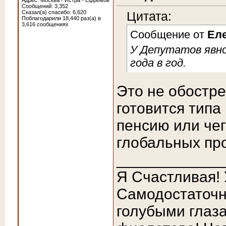
Адрес: Москва - Истра - Ефремов
Сообщений: 3,352
Сказал(а) спасибо: 6,620
Цитата:
Поблагодарили 18,440 раз(а) в
3,616 сообщениях
Сообщение от
Ел
У Депутатов явно
года в год.
Это не обостре
готовится типа
пенсию или чег
глобальных пр
____________
Я Счастливая!
Самодостаточн
голубыми глаза