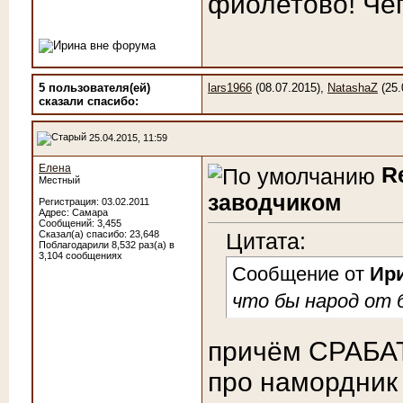
фиолетово! Чег
5 пользователя(ей)
lars1966
(08.07.2015),
NatashaZ
(25.
сказали cпасибо:
25.04.2015, 11:59
Елена
R
Местный
заводчиком
Регистрация: 03.02.2011
Адрес: Самара
Сообщений: 3,455
Сказал(а) спасибо: 23,648
Цитата:
Поблагодарили 8,532 раз(а) в
3,104 сообщениях
Сообщение от
Ир
что бы народ от 
причём СРАБА
про намордник