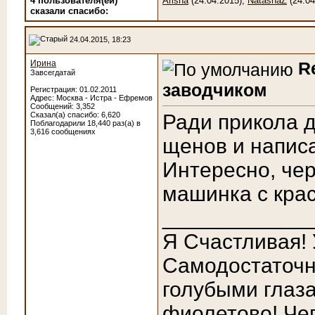
4 пользователя(ей)
Arisha
(24.04.2015),
NatashaZ
(24.04
сказали cпасибо:
24.04.2015, 18:23
Ирина
R
Завсегдатай
заводчиком
Регистрация: 01.02.2011
Адрес: Москва - Истра - Ефремов
Сообщений: 3,352
Сказал(а) спасибо: 6,620
Ради прикола д
Поблагодарили 18,440 раз(а) в
3,616 сообщениях
щенов и написа
Интересно, чер
машинка с кра
____________
Я Счастливая!
Самодостаточн
голубыми глаза
фиолетово! Чег