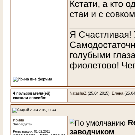
Кстати, а кто 
стаи и с совко
____________
Я Счастливая!
Самодостаточн
голубыми глаза
фиолетово! Чег
4 пользователя(ей)
NatashaZ
(25.04.2015),
Елена
(25.04
сказали cпасибо:
25.04.2015, 11:44
Ирина
R
Завсегдатай
заводчиком
Регистрация: 01.02.2011