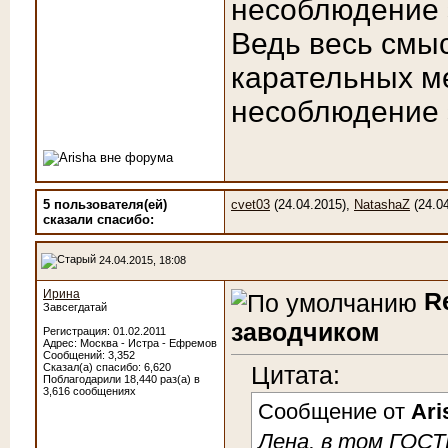
несоблюдение 
Ведь весь смыс
карательных м
несоблюдение 
5 пользователя(ей)
cvet03
(24.04.2015),
NatashaZ
(24.0
сказали cпасибо:
24.04.2015, 18:08
Ирина
R
Завсегдатай
заводчиком
Регистрация: 01.02.2011
Адрес: Москва - Истра - Ефремов
Сообщений: 3,352
Сказал(а) спасибо: 6,620
Цитата:
Поблагодарили 18,440 раз(а) в
3,616 сообщениях
Сообщение от
Ari
Лена, в том ГОСТЕ