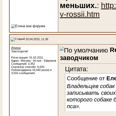
меньших.
:
http
v-rossii.htm
25.04.2015, 11:36
Ирина
R
Завсегдатай
заводчиком
Регистрация: 01.02.2011
Адрес: Москва - Истра - Ефремов
Сообщений: 3,352
Сказал(а) спасибо: 6,620
Цитата:
Поблагодарили 18,440 раз(а) в
3,616 сообщениях
Сообщение от
Ел
Владельцев соба
записывать своих
которого собаке 
пса».