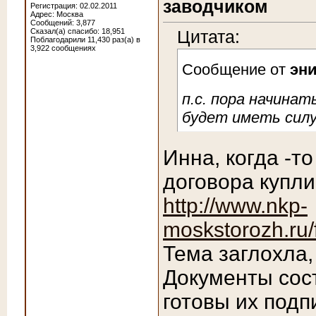
заводчиком
Регистрация: 02.02.2011
Адрес: Москва
Сообщений: 3,877
Сказал(а) спасибо: 18,951
Цитата:
Поблагодарили 11,430 раз(а) в
3,922 сообщениях
Сообщение от
эн
п.с. пора начина
будет иметь силу
Инна, когда -т
договора купли
http://www.nkp-
moskstorozh.ru/
Тема заглохла,
Документы сост
готовы их подп