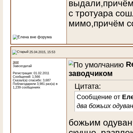
выдали,причём
с тротуара со
мимо,причём с
25.04.2015, 15:53
эни
R
Завсегдатай
заводчиком
Регистрация: 01.02.2011
Сообщений: 1,566
Сказал(а) спасибо: 3,687
Поблагодарили 3,981 раз(а) в
Цитата:
1,239 сообщениях
Сообщение от
Ел
два божьих одува
божьим одуван
скучно, развлек