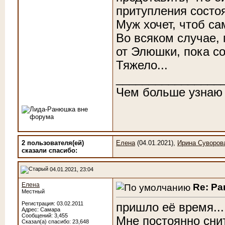
притупления состоя
Муж хочет, чтоб са
Во всяком случае,
от Элюшки, пока с
Тяжело...
________________
Чем больше узнаю
2 пользователя(ей)
Елена
(04.01.2021),
Ирина Суворов
сказали cпасибо:
04.01.2021, 23:04
Елена
Re: Р
Местный
Регистрация: 03.02.2011
пришло её время....
Адрес: Самара
Сообщений: 3,455
Мне постоянно снит
Сказал(а) спасибо: 23,648