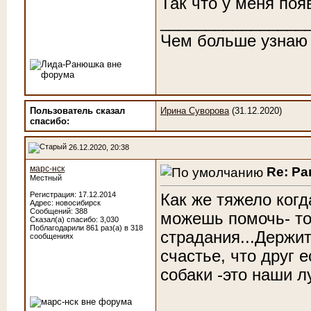
Так что у меня по
________________
Чем больше узнаю
Пользователь сказал
Ирина Суворова
(31.12.2020)
cпасибо:
26.12.2020, 20:38
марс-нск
Re: Р
Местный
Регистрация: 17.12.2014
Как же тяжело ког
Адрес: новосибирск
Сообщений: 388
можешь помочь- то
Сказал(а) спасибо: 3,030
Поблагодарили 861 раз(а) в 318
страдания...Держит
сообщениях
счастье, что друг е
собаки -это наши л