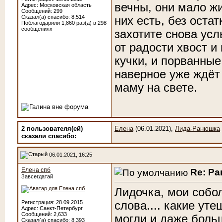
вечны, они мало жи
Адрес: Московская область
Сообщений: 299
Сказал(а) спасибо: 8,514
них есть, без оста
Поблагодарили 1,860 раз(а) в 298
сообщениях
захотите снова ус
от радости хвост и
кучки, и порванные
наверное уже ждёт
маму на свете.
2 пользователя(ей)
Елена
(06.01.2021),
Лида-Ранюшка
сказали cпасибо:
06.01.2021, 16:25
Елена спб
Re: Р
Завсегдатай
Лидочка, мои собол
слова.... какие уте
Регистрация: 28.09.2015
Адрес: Санкт-Петербург
Сообщений: 2,633
могли и даже больш
Сказал(а) спасибо: 8,393