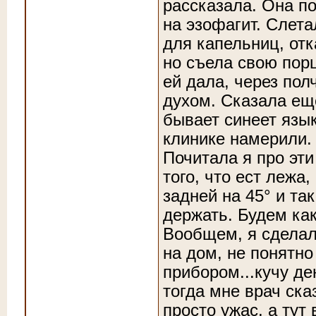
рассказала. Она п
на эзофагит. Слета
для капельниц, отк
но съела свою порц
ей дала, через пол
духом
. Сказала ещ
бывает синеет язы
клинике намерили.
Почитала я про эти
того, что ест лежа
задней на 45° и та
держать. Будем ка
Вообщем, я сделал
на дом, не понятно
прибором...кучу д
тогда мне врач ска
просто ужас, а тут