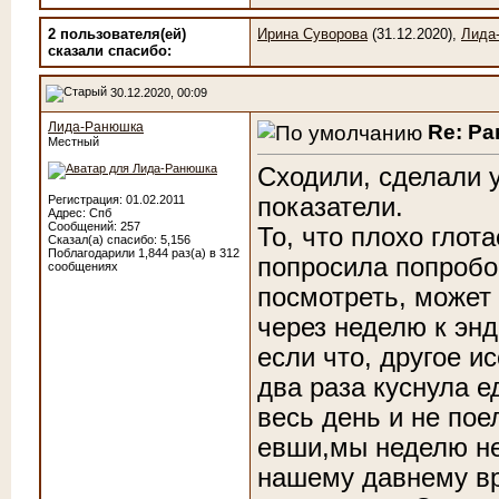
2 пользователя(ей)
Ирина Суворова
(31.12.2020),
Лида
сказали cпасибо:
30.12.2020, 00:09
Лида-Ранюшка
Re: Р
Местный
Сходили, сделали 
показатели.
Регистрация: 01.02.2011
Адрес: Спб
Сообщений: 257
То, что плохо глот
Сказал(а) спасибо: 5,156
Поблагодарили 1,844 раз(а) в 312
попросила попробов
сообщениях
посмотреть, может 
через неделю к энд
если что, другое и
два раза куснула ед
весь день и не пое
евши,мы неделю не
нашему давнему вр