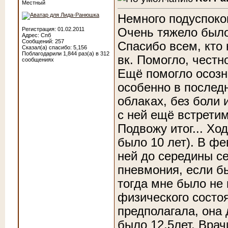
Местный
Немного подуспоко
Очень тяжело было
Регистрация: 01.02.2011
Адрес: Спб
Сообщений: 257
Спасибо всем, кто 
Сказал(а) спасибо: 5,156
Поблагодарили 1,844 раз(а) в 312
вк. Помогло, честн
сообщениях
Ещё помогло осозна
особенно в последн
облаках, без боли 
с ней ещё встретим
Подвожу итог... Хо
было 10 лет). В фе
ней до середины се
пневмония, если б
тогда мне было не
физического состоян
предполагала, она д
было 12,5лет. Врач