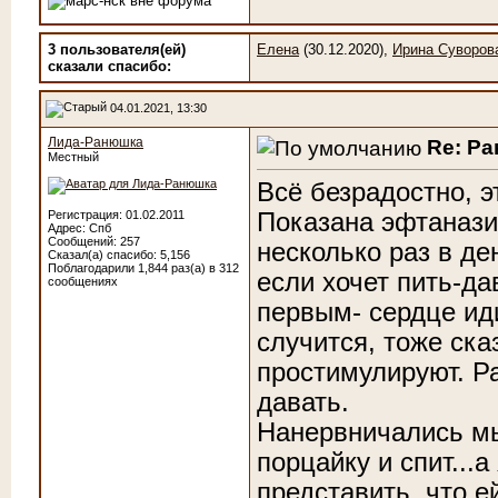
3 пользователя(ей)
Елена
(30.12.2020),
Ирина Суворов
сказали cпасибо:
04.01.2021, 13:30
Лида-Ранюшка
Re: Р
Местный
Всё безрадостно, 
Показана эфтанази
Регистрация: 01.02.2011
Адрес: Спб
Сообщений: 257
несколько раз в де
Сказал(а) спасибо: 5,156
Поблагодарили 1,844 раз(а) в 312
если хочет пить-да
сообщениях
первым- сердце иди
случится, тоже ска
простимулируют. Ра
давать.
Нанервничались мы
порцайку и спит...
представить, что е