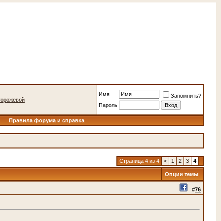
Имя
Запомнить?
сторожевой
Пароль
Правила форума и справка
Страница 4 из 4
<
1
2
3
4
Опции темы
#
76