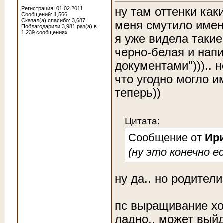
ну там оттенки каки
Регистрация: 01.02.2011
Сообщений: 1,566
Сказал(а) спасибо: 3,687
меня смутило имен
Поблагодарили 3,981 раз(а) в
1,239 сообщениях
я уже видела такие
черно-белая и напи
документами"))).. н
что угодно могло и
теперь))
Цитата:
Сообщение от
Ир
(ну это конечно е
ну да
.. но родител
пс выращивание хо
ладно.. может вый