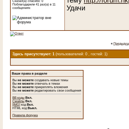
тему
http://forum.
Сказал(а) спасибо: 0
Поблагодарили 41 раз(а) в 11
Удачи
сообщениях
«
Предыдущ
Здесь присутствуют: 1
(пользователей: 0 , гостей: 1)
Ваши права в разделе
Вы
не можете
создавать новые темы
Вы
не можете
отвечать в темах
Вы
не можете
прикреплять вложения
Вы
не можете
редактировать свои сообщения
BB коды
Вкл.
Смайлы
Вкл.
[IMG]
код
Вкл.
HTML код
Выкл.
Правила форума