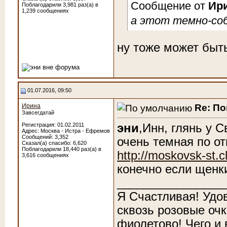
Сообщение от
Ир
Поблагодарили 3,981 раз(а) в
1,239 сообщениях
а этот темно-соб
ну тоже может быть
01.07.2016, 09:50
Re: По
Ирина
Завсегдатай
эни
,Инн, глянь у 
Регистрация: 01.02.2011
Адрес: Москва - Истра - Ефремов
Сообщений: 3,352
очень темная по о
Сказал(а) спасибо: 6,620
Поблагодарили 18,440 раз(а) в
http://moskovsk-st.c
3,616 сообщениях
конечно если щенк
________________
Я Счастливая! Удо
сквозь розовые очк
фиолетово! Чего и