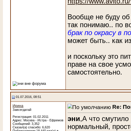
https://www.avito.r
Вообще не буду об 
так понимаю.. по в
брак по окрасу в 
может быть.. как и
и поскольку это пи
праве на свое усмо
самостоятельно.
01.07.2016, 08:51
Re: По
Ирина
Завсегдатай
эни
,А что смутило
Регистрация: 01.02.2011
Адрес: Москва - Истра - Ефремов
Сообщений: 3,352
нормальный, прост
Сказал(а) спасибо: 6,620
Поблагодарили 18,440 раз(а) в