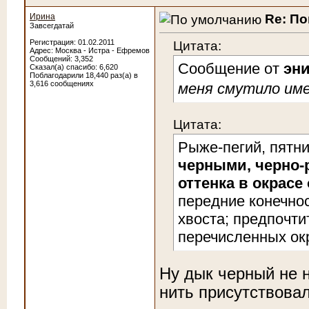
Re: По
Ирина
Завсегдатай
Цитата:
Регистрация: 01.02.2011
Адрес: Москва - Истра - Ефремов
Сообщений: 3,352
Сообщение от
эн
Сказал(а) спасибо: 6,620
Поблагодарили 18,440 раз(а) в
3,616 сообщениях
меня смутило име
Цитата:
Рыже-пегий, пятн
черными, черно
оттенка в окрасе
передние конечнос
хвоста; предпочти
перечисленных окр
Ну дык черный не н
нить присутствова