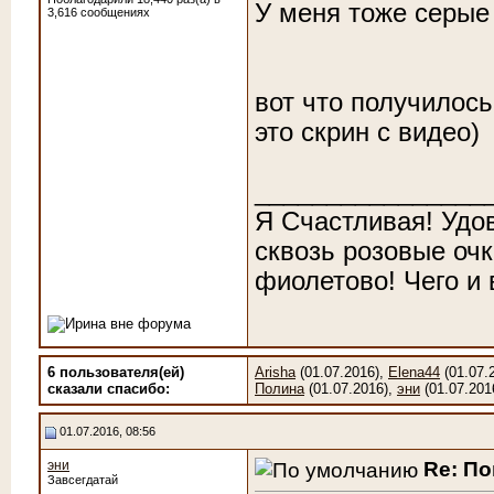
У меня тоже серые
3,616 сообщениях
вот что получилось
это скрин с видео)
________________
Я Счастливая! Удо
сквозь розовые очк
фиолетово! Чего и
6 пользователя(ей)
Arisha
(01.07.2016),
Elena44
(01.07.
сказали cпасибо:
Полина
(01.07.2016),
эни
(01.07.201
01.07.2016, 08:56
Re: По
эни
Завсегдатай