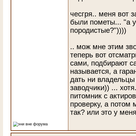
чесгря.. меня вот 
были пометы... "а 
породистые?"))))
.. мож мне этим зв
теперь вот отсматр
сами, подбирают сам
называется, а гара
дать ни владельцы 
заводчики)) ... хот
питомник с актиров
проверку, а потом 
так? или это у мен