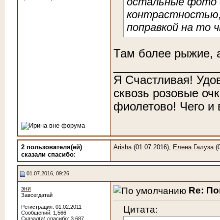
остальные фото 
контрастностью, 
поправкой на то 
Там более рыжие, а
________________
Я Счастливая! Удо
сквозь розовые очк
фиолетово! Чего и
2 пользователя(ей)
Arisha
(01.07.2016),
Елена Галуза
(0
сказали cпасибо:
01.07.2016, 09:26
Re: По
эни
Завсегдатай
Цитата:
Регистрация: 01.02.2011
Сообщений: 1,566
Сказал(а) спасибо: 3,687