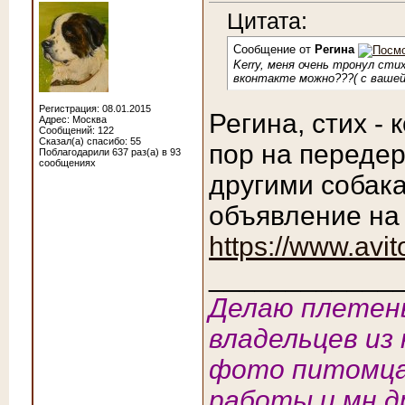
Цитата:
Сообщение от
Регина
Kerry, меня очень тронул стих
вконтакте можно???( с вашей
Регистрация: 08.01.2015
Регина, стих - 
Адрес: Москва
Сообщений: 122
Сказал(а) спасибо: 55
пор на передер
Поблагодарили 637 раз(а) в 93
сообщениях
другими собакам
объявление на 
https://www.avit
____________
Делаю плетены
владельцев из 
фото питомца
работы и мн.д