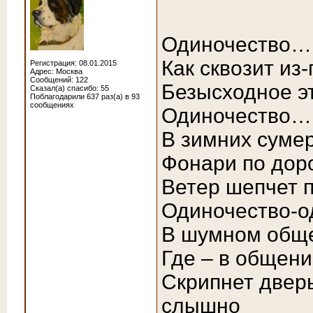
Одиночество…
Как сквозит из
Регистрация: 08.01.2015
Адрес: Москва
Сообщений: 122
Безысходное э
Сказал(а) спасибо: 55
Поблагодарили 637 раз(а) в 93
сообщениях
Одиночество…
В зимних суме
Фонари по дор
Ветер шепчет п
Одиночество-
В шумном обще
Где – в общени
Скрипнет дверь
слышно