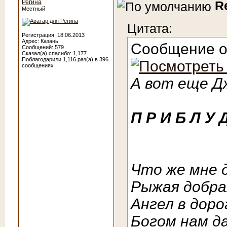
Регина
R
Местный
Цитата:
Регистрация: 18.06.2013
Адрес: Казань
Сообщение 
Сообщений: 579
Сказал(а) спасибо: 1,177
Поблагодарили 1,116 раз(а) в 396
сообщениях
А вот еще Дж
П Р И Б Л У 
Что же мне 
Рыжая добрая
Ангел в доро
Богом нам д