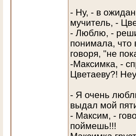
- Ну, - в ожид
мучитель, - Ц
- Люблю, - реш
понимала, что 
говоря, "не пок
-Максимка, - с
Цветаеву?! Неу
- Я очень любл
выдал мой пяти
- Максим, - гов
поймешь!!!