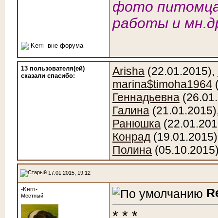
фото питомца
работы и мн.д
13 пользователя(ей)
Arisha
(22.01.2015),
сказали cпасибо:
marina$timoha1964
(
Геннадьевна
(26.01
Галина
(21.01.2015)
Ранюшка
(22.01.201
Конрад
(19.01.2015)
Полина
(05.10.2015
17.01.2015, 19:12
-Kerri-
R
Местный
* * *