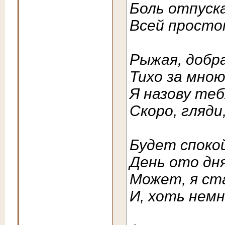
Боль отпуск
Всей просто
Рыжая, добр
Тихо за мно
Я назову те
Скоро, гляд
Будет спокой
День ото дня
Может, я ст
И, хоть нем