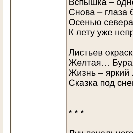
Вспышка – одн
Снова – глаза
Осенью севера
К лету уже не
Листьев окраск
Желтая… Бура
Жизнь – яркий 
Сказка под сн
* * *