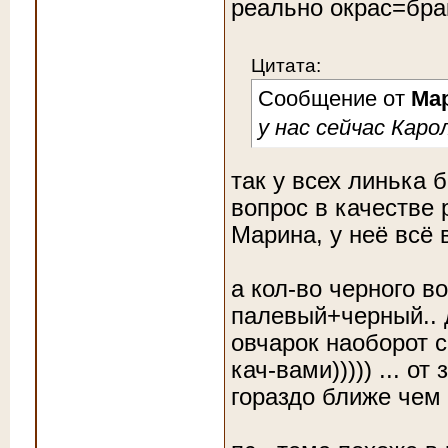
реально окрас=бра
Цитата:
Сообщение от
Ма
у нас сейчас Карол
так у всех линька 
вопрос в качестве 
Марина, у неё всё 
а кол-во черного в
палевый+черный.. д
овчарок наоборот 
кач-вами))))) ... о
гораздо ближе чем