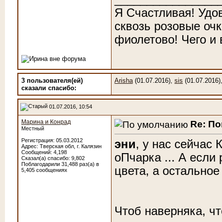
Я Счастливая! Удо
сквозь розовые очк
фиолетово! Чего и
3 пользователя(ей)
Arisha
(01.07.2016),
sis
(01.07.2016)
сказали cпасибо:
01.07.2016, 10:54
Марина и Конрад
Re: По
Местный
Регистрация: 05.03.2012
эни
, у нас сейчас 
Адрес: Тверская обл, г. Калязин
Сообщений: 4,198
оПчарка ... А если
Сказал(а) спасибо: 9,802
Поблагодарили 31,488 раз(а) в
цвета, а остальное
5,405 сообщениях
Чтоб наверняка, чт