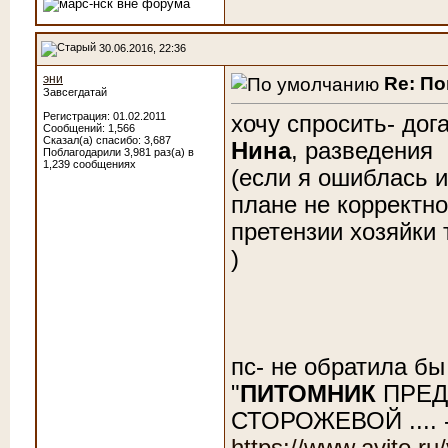
30.06.2016, 22:36
эни
Re: По
Завсегдатай
Регистрация: 01.02.2011
хочу спросить- дог
Сообщений: 1,566
Сказал(а) спасибо: 3,687
Нина
, разведения
Поблагодарили 3,981 раз(а) в
1,239 сообщениях
(если я ошиблась 
плане не корректно
претензии хозяйки
)
пс- не обратила бы
"
ПИТОМНИК
ПРЕД
СТОРОЖЕВОЙ .... 
https://www.avito.r