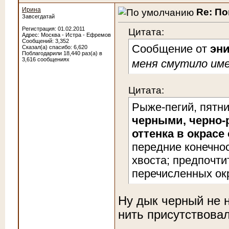
Ирина
Re: По
Завсегдатай
Регистрация: 01.02.2011
Цитата:
Адрес: Москва - Истра - Ефремов
Сообщений: 3,352
Сообщение от
эн
Сказал(а) спасибо: 6,620
Поблагодарили 18,440 раз(а) в
3,616 сообщениях
меня смутило име
Цитата:
Рыже-пегий, пятн
черными, черно
оттенка в окрасе
передние конечнос
хвоста; предпочти
перечисленных окр
Ну дык черный не н
нить присутствова
________________