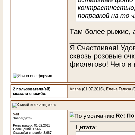
контрастностью, 
поправкой на то 
Там более рыжие, а
________________
Я Счастливая! Удо
сквозь розовые очк
фиолетово! Чего и
2 пользователя(ей)
Arisha
(01.07.2016),
Елена Галуза
(0
сказали cпасибо:
01.07.2016, 09:26
эни
Re: По
Завсегдатай
Регистрация: 01.02.2011
Цитата:
Сообщений: 1,566
Сказал(а) спасибо: 3,687