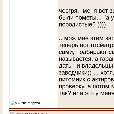
чесгря.. меня вот 
были пометы... "а 
породистые?"))))
.. мож мне этим зв
теперь вот отсматр
сами, подбирают сам
называется, а гара
дать ни владельцы 
заводчики)) ... хот
питомник с актиров
проверку, а потом 
так? или это у мен