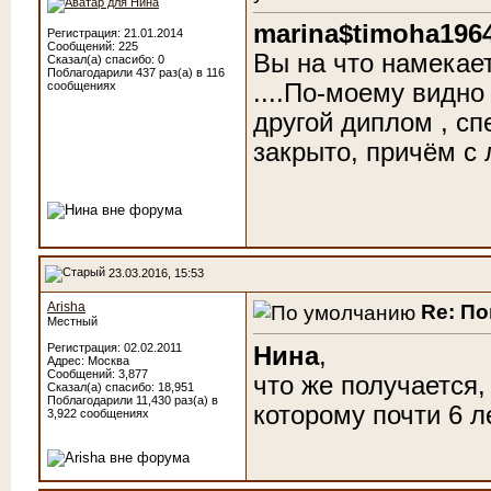
marina$timoha196
Регистрация: 21.01.2014
Сообщений: 225
Вы на что намекает
Сказал(а) спасибо: 0
Поблагодарили 437 раз(а) в 116
сообщениях
....По-моему видно
другой диплом , с
закрыто, причём с л
23.03.2016, 15:53
Arisha
Re: По
Местный
Регистрация: 02.02.2011
Нина
,
Адрес: Москва
Сообщений: 3,877
что же получается,
Сказал(а) спасибо: 18,951
Поблагодарили 11,430 раз(а) в
которому почти 6 л
3,922 сообщениях