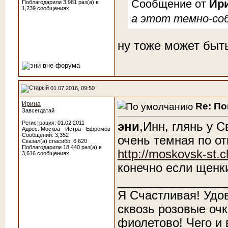
Сообщение от
Ир
Поблагодарили 3,981 раз(а) в
1,239 сообщениях
а этот темно-соб
ну тоже может быть
01.07.2016, 09:50
Ирина
Re: По
Завсегдатай
Регистрация: 01.02.2011
эни
,Инн, глянь у 
Адрес: Москва - Истра - Ефремов
Сообщений: 3,352
очень темная по о
Сказал(а) спасибо: 6,620
Поблагодарили 18,440 раз(а) в
http://moskovsk-st.c
3,616 сообщениях
конечно если щенк
________________
Я Счастливая! Удо
сквозь розовые очк
фиолетово! Чего и