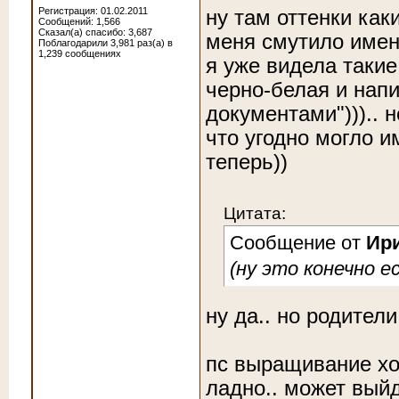
Регистрация: 01.02.2011
ну там оттенки каки
Сообщений: 1,566
Сказал(а) спасибо: 3,687
меня смутило имен
Поблагодарили 3,981 раз(а) в
1,239 сообщениях
я уже видела такие
черно-белая и напи
документами"))).. н
что угодно могло и
теперь))
Цитата:
Сообщение от
Ир
(ну это конечно е
ну да
.. но родител
пс выращивание хо
ладно.. может вый