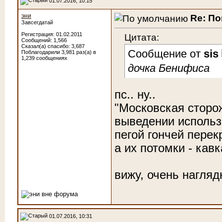
01.07.2016, 10:15
эни
Re: По
Завсегдатай
Регистрация: 01.02.2011
Цитата:
Сообщений: 1,566
Сказал(а) спасибо: 3,687
Сообщение от
sis
Поблагодарили 3,981 раз(а) в
1,239 сообщениях
дочка Бенифиса
пс.. ну..
"Московская сторож
выведении использ
пегой гончей пере
а их потомки - кавк
вижу, очень нагляд
01.07.2016, 10:31