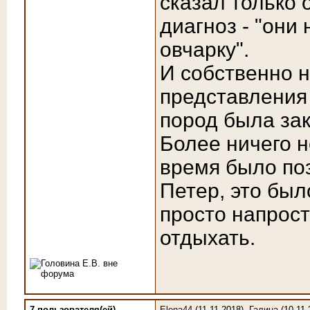
сказал только 
диагноз - "он
овчарку".
И собственно 
представления
пород была за
Более ничего н
время было поз
Петер, это был
просто напрост
отдыхать.
7 пользователя(ей)
Elena44
(11.11.2018),
Галина
(10.11.