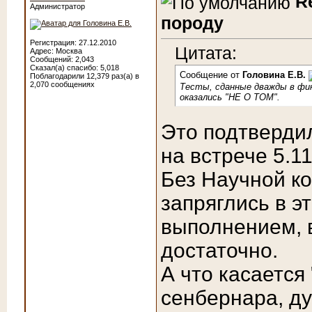
R
Администратор
породу
Регистрация: 27.12.2010
Цитата:
Адрес: Москва
Сообщений: 2,043
Сказал(а) спасибо: 5,018
Сообщение от
Головина Е.В.
Поблагодарили 12,379 раз(а) в
2,070 сообщениях
Тесты, сданные дважды в фин
оказались "НЕ О ТОМ".
Это подтвердил
на встрече 5.11
Без Научной ко
запряглись в э
выполнением, 
достаточно.
А что касается
сенбернара, д