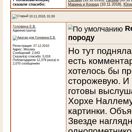
сказали cпасибо:
Марина и Конрад
(10.11.2018),
Юли
10.11.2018, 01:00
R
Головина Е.В.
Администратор
породу
Регистрация: 27.12.2010
Но тут подняла
Адрес: Москва
Сообщений: 2,043
Сказал(а) спасибо: 5,018
есть комментар
Поблагодарили 12,379 раз(а) в
2,070 сообщениях
хотелось бы п
сторожевую. И 
готовы выслуш
Хорхе Наллему 
картинки. Объя
Звезде наглядн
однопометнико