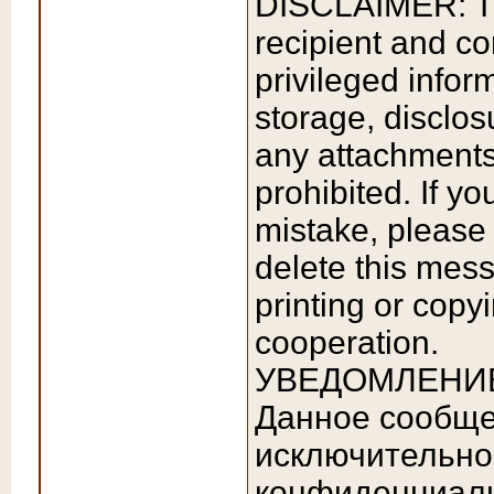
DISCLAIMER: Thi
recipient and co
privileged infor
storage, disclosu
any attachments 
prohibited. If y
mistake, please
delete this mess
printing or copy
cooperation.
УВЕДОМЛЕНИ
Данное сообще
исключительно
конфиденциаль