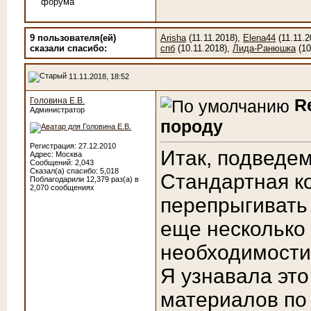
9 пользователя(ей)
Arisha
(11.11.2018),
Elena44
(11.11.2
сказали cпасибо:
спб
(10.11.2018),
Лида-Ранюшка
(10
11.11.2018, 18:52
R
Головина Е.В.
Администратор
породу
Регистрация: 27.12.2010
Итак, подведем
Адрес: Москва
Сообщений: 2,043
Сказал(а) спасибо: 5,018
Стандартная ко
Поблагодарили 12,379 раз(а) в
2,070 сообщениях
перепрыгивать
еще несколько 
необходимости 
Я узнавала это
материалов по 