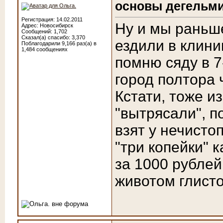
основы дегельми
Регистрация: 14.02.2011
Ну и мы раньш
Адрес: Новосибирск
Сообщений: 1,702
Сказал(а) спасибо: 3,370
ездили в клини
Поблагодарили 9,166 раз(а) в
1,484 сообщениях
помню сяду в 7
город полтора ч
Кстати, тоже и
"вытрясали", п
взят у нечисто
"три копейки" к
за 1000 рублей
животом глисто