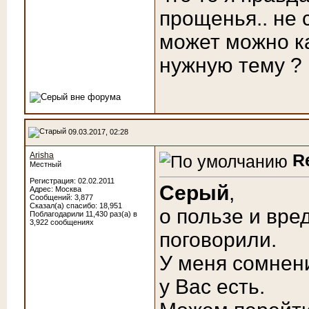
прощенья.. не 
может можно ка
нужную тему ? 
09.03.2017, 02:28
Arisha
R
Местный
Регистрация: 02.02.2011
Серый
,
Адрес: Москва
Сообщений: 3,877
Сказал(а) спасибо: 18,951
о пользе и вре
Поблагодарили 11,430 раз(а) в
3,922 сообщениях
поговорили.
У меня сомнени
у Вас есть.