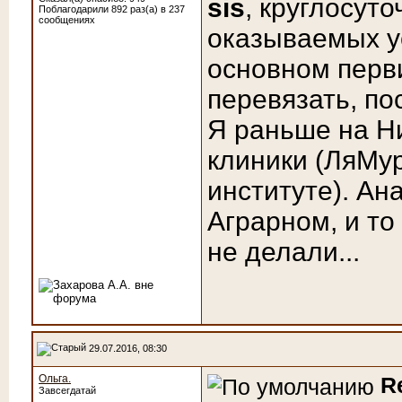
sis
, круглосуто
Поблагодарили 892 раз(а) в 237
сообщениях
оказываемых ус
основном перв
перевязать, по
Я раньше на Н
клиники (ЛяМур
институте). Ан
Аграрном, и то
не делали...
29.07.2016, 08:30
Ольга.
R
Завсегдатай