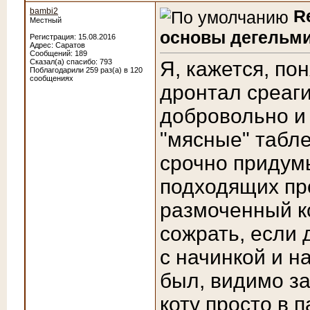
bambi2
R
Местный
основы дегельми
Регистрация: 15.08.2016
Адрес: Саратов
Сообщений: 189
Сказал(а) спасибо: 793
Я, кажется, пон
Поблагодарили 259 раз(а) в 120
сообщениях
дронтал среаг
добровольно и 
"мясные" табле
срочно придумы
подходящих про
размоченный к
сожрать, если 
с начинкой и н
был, видимо за
коту просто в п