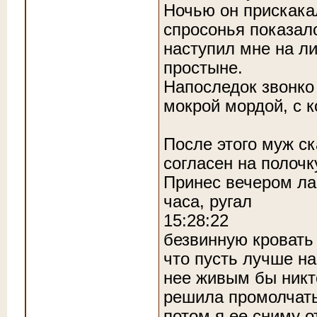
Ночью он прискака
спросонья показало
наступил мне на л
простыне.
Напоследок звонко 
мокрой мордой, с к
После этого муж ск
согласен на полочк
Принес вечером ла
часа, ругал
15:28:22
безвинную кровать 
что пусть лучше на
нее живым бы никт
решила промолчать
потом я ее сниму от