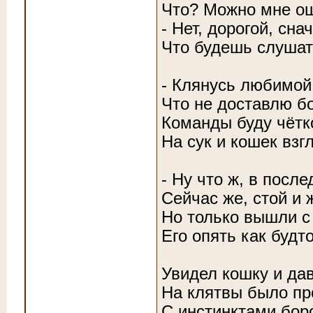
Что? Можно мне ош
- Нет, дорогой, сна
Что будешь слушат
- Клянусь любимой
Что не доставлю б
Команды буду чётк
На сук и кошек взг
- Ну что ж, в посл
Сейчас же, стой и 
Но только вышли с
Его опять как будт
Увидел кошку и дав
На клятвы было пр
С инстинктами бор