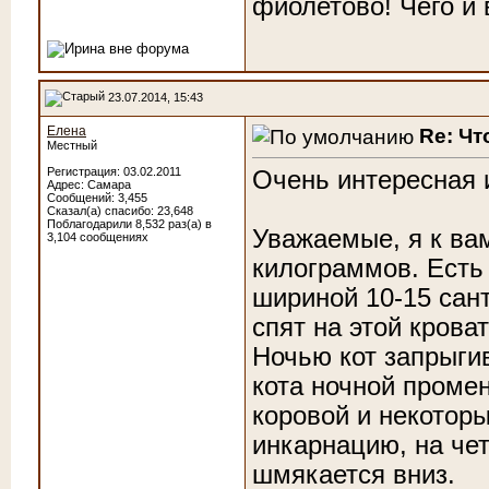
фиолетово! Чего и
23.07.2014, 15:43
Елена
Re: Чт
Местный
Регистрация: 03.02.2011
Очень интересная и
Адрес: Самара
Сообщений: 3,455
Сказал(а) спасибо: 23,648
Поблагодарили 8,532 раз(а) в
Уважаемые, я к вам
3,104 сообщениях
килограммов. Есть 
шириной 10-15 сант
спят на этой кроват
Ночью кот запрыгив
кота ночной проме
коровой и некотор
инкарнацию, на чет
шмякается вниз.