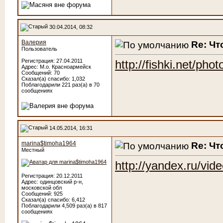
30.04.2014, 08:32
Валерия
Re: Чт
Пользователь
Регистрация: 27.04.2011
http://fishki.net/ph
Адрес: М.о. Красноармейск
Сообщений: 70
Сказал(а) спасибо: 1,032
Поблагодарили 221 раз(а) в 70
сообщениях
14.05.2014, 16:31
marina$timoha1964
Re: Чт
Местный
http://yandex.ru/vi
Регистрация: 20.12.2011
Адрес: одинцовский р-н,
московской обл
Сообщений: 925
Сказал(а) спасибо: 6,412
Поблагодарили 4,509 раз(а) в 817
сообщениях