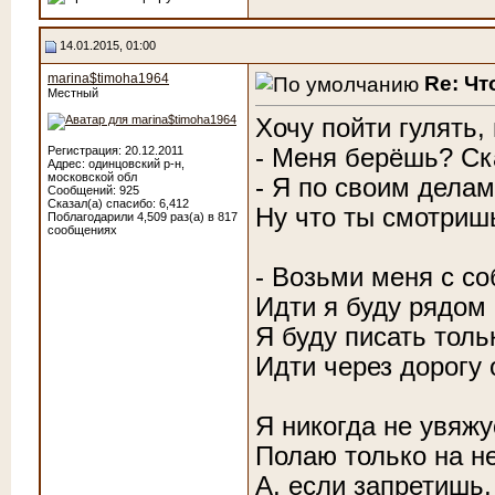
14.01.2015, 01:00
marina$timoha1964
Re: Чт
Местный
Хочу пойти гулять, 
- Меня берёшь? С
Регистрация: 20.12.2011
Адрес: одинцовский р-н,
московской обл
- Я по своим делам
Сообщений: 925
Сказал(а) спасибо: 6,412
Ну что ты смотриш
Поблагодарили 4,509 раз(а) в 817
сообщениях
- Возьми меня с соб
Идти я буду рядом
Я буду писать толь
Идти через дорогу 
Я никогда не увяжу
Полаю только на н
А, если запретишь,