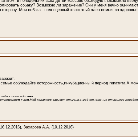
епатитом, в понедельник всех детей массово обследуют. Возможно введу
изолировать собаку? Возможно ли заражение? Они у меня вечно обнимают
сторону. Моя собака - полноценный хвостатый член семьи, за здоровье 
заразит.
 семье соблюдайте осторожность,инкубационны й период гепатита А може
себя я знаю всё сама.
 отношением к вам.Мой характер зависит от меня,а моё отношение-от вашего поведен
16.12.2016),
Захарова А.А.
(19.12.2016)