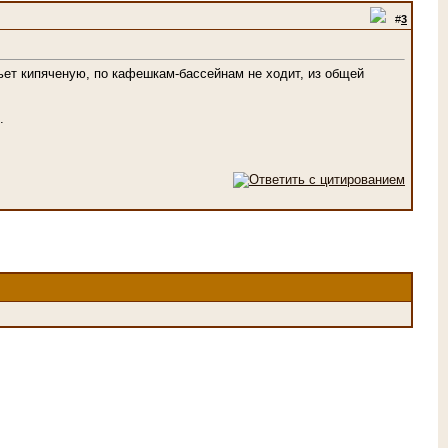
#
3
 пьет кипяченую, по кафешкам-бассейнам не ходит, из общей
о.