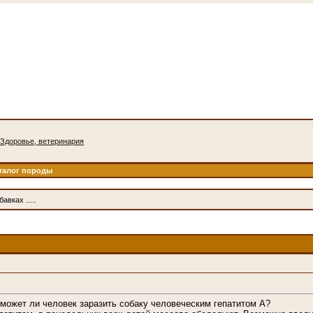
Здоровье, ветеринария
талог породы
авках .....
 может ли человек заразить собаку человеческим гепатитом А?