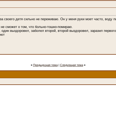
Я за своего детя сильно не переживаю. Он у меня руки моет часто, воду
ь не сможет о том, что больно-тошно-помираю.
 один выздоровел, заболел второй, второй выздоровел, заразил первог
еют
«
Предыдущая тема
|
Следующая тема
»