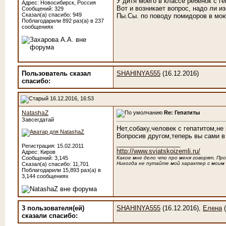
У дитя моего в классе ребенок с г
Адрес: Новосибирск, Россия
Вот и возникает вопрос, надо ли 
Сообщений: 329
Сказал(а) спасибо: 949
Пы.Сы. по поводу помидоров в мою 
Поблагодарили 892 раз(а) в 237
сообщениях
Пользователь сказал
SHAHINYA555
(16.12.2016)
cпасибо:
16.12.2016, 16:53
NatashaZ
Re: Гепатиты
Завсегдатай
Нет,собаку,человек с гепатитом,не 
Вопросив другом,теперь вы сами в
__________________
Регистрация: 15.02.2011
http://www.sviatskoizemli.ru/
Адрес: Киров
Сообщений: 3,145
Какое мне дело что про меня говорят. Про 
Никогда не путайте мой характер с моим
Сказал(а) спасибо: 11,701
Поблагодарили 15,893 раз(а) в
3,144 сообщениях
3 пользователя(ей)
SHAHINYA555
(16.12.2016),
Елена
(
сказали cпасибо: