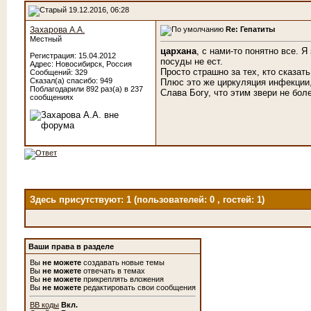
19.12.2016, 06:28
Захарова А.А.
Re: Гепатиты
Местный
цархана
, с нами-то понятно все. 
Регистрация: 15.04.2012
посуды не ест.
Адрес: Новосибирск, Россия
Просто страшно за тех, кто сказат
Сообщений: 329
Сказал(а) спасибо: 949
Плюс это же циркуляция инфекции,
Поблагодарили 892 раз(а) в 237
Слава Богу, что этим звери не бол
сообщениях
Здесь присутствуют: 1
(пользователей: 0 , гостей: 1)
Ваши права в разделе
Вы
не можете
создавать новые темы
Вы
не можете
отвечать в темах
Вы
не можете
прикреплять вложения
Вы
не можете
редактировать свои сообщения
BB коды
Вкл.