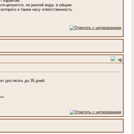
т карантин.
ся-целуются, не разлей вода, в общем.
которого я также несу ответственность.
#
2
т достигать до 35 дней.
ия.