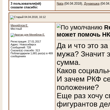
3 пользователя(ей)
Nata
(04.04.2018),
Дунаюшка
(04.04
сказали cпасибо:
04.04.2018, 16:12
Меняйлов Е.
R
Местный
может помочь НК
Регистрация: 27.01.2017
Да и что это з
Адрес: Новосибирск
Сообщений: 728
Сказал(а) спасибо: 313
мужа? Значит 
Поблагодарили 1,681 раз(а) в 469
сообщениях
сумма.
Каков социаль
И зачем РКФ се
положение?
Еще раз хочу с
фигурантов де