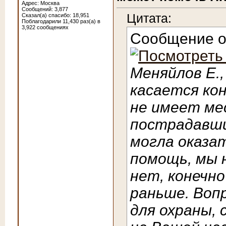
Адрес: Москва
Сообщений: 3,877
Цитата:
Сказал(а) спасибо: 18,951
Поблагодарили 11,430 раз(а) в
3,922 сообщениях
Сообщение 
Меняйлов Е.
касается ко
не имеет ме
пострадавший
могла оказа
помощь, мы н
нет, конечн
раньше. Вопр
для охраны,