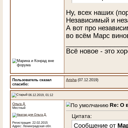
Ну, всех наших (по
Независимый и нез
А вот про независи
во всём Марс винов
________________
Всё новое - это хо
Пользователь сказал
Arisha
(07.12.2019)
cпасибо:
06.12.2019, 01:12
Re: О 
Ольга Д.
Местный
Цитата:
Регистрация: 22.02.2015
Сообщение от
Ма
Адрес: Ленинградская обл.