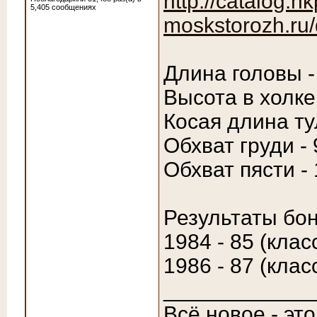
http://catalog.nk
5,405 сообщениях
moskstorozh.ru/
Длина головы -
Высота в холке
Косая длина ту
Обхват груди - 
Обхват пясти -
Результаты бон
1984 - 85 (клас
1986 - 87 (клас
____________
Всё новое - эт