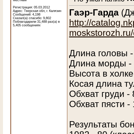
Местный
Регистрация: 05.03.2012
Гаэр-Гарда
(Дж
Адрес: Тверская обл, г. Калязин
Сообщений: 4,198
Сказал(а) спасибо: 9,802
http://catalog.nk
Поблагодарили 31,488 раз(а) в
5,405 сообщениях
moskstorozh.ru/
Длина головы -
Длина морды - 
Высота в холке
Косая длина ту
Обхват груди - 
Обхват пясти -
Результаты бон