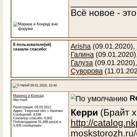
____________
Всё новое - эт
8 пользователя(ей)
Arisha
(09.01.2020),
сказали cпасибо:
Галина
(09.01.2020)
Галуза
(09.01.2020)
Суворова
(11.01.20
09.01.2020, 15:40
Марина и Конрад
R
Местный
Регистрация: 05.03.2012
Керри
(Брайт х 
Адрес: Тверская обл, г. Калязин
Сообщений: 4,198
Сказал(а) спасибо: 9,802
http://catalog.nk
Поблагодарили 31,488 раз(а) в
5,405 сообщениях
moskstorozh.ru/