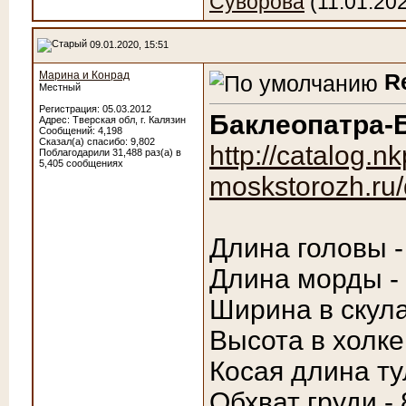
Суворова
(11.01.20
09.01.2020, 15:51
Марина и Конрад
R
Местный
Регистрация: 05.03.2012
Баклеопатра-
Адрес: Тверская обл, г. Калязин
Сообщений: 4,198
Сказал(а) спасибо: 9,802
http://catalog.nk
Поблагодарили 31,488 раз(а) в
5,405 сообщениях
moskstorozh.ru/
Длина головы -
Длина морды -
Ширина в скула
Высота в холке
Косая длина ту
Обхват груди - 