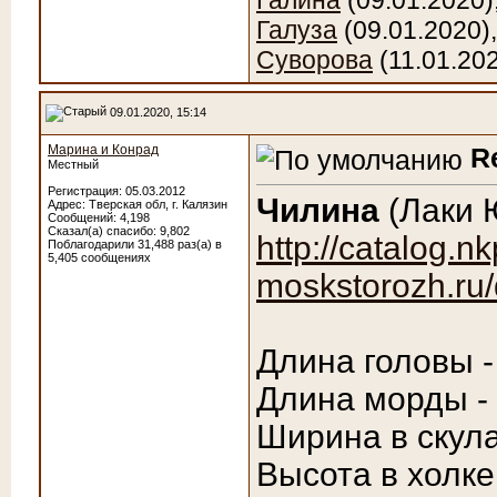
Галина
(09.01.2020)
Галуза
(09.01.2020)
Суворова
(11.01.20
09.01.2020, 15:14
Марина и Конрад
R
Местный
Регистрация: 05.03.2012
Чилина
(Лаки Ю
Адрес: Тверская обл, г. Калязин
Сообщений: 4,198
Сказал(а) спасибо: 9,802
http://catalog.nk
Поблагодарили 31,488 раз(а) в
5,405 сообщениях
moskstorozh.ru/
Длина головы -
Длина морды -
Ширина в скула
Высота в холке