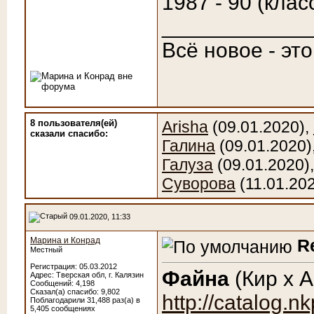
1987 - 90 (клас
____________
Всё новое - эт
8 пользователя(ей)
Arisha
(09.01.2020),
сказали cпасибо:
Галина
(09.01.2020)
Галуза
(09.01.2020)
Суворова
(11.01.20
09.01.2020, 11:33
Марина и Конрад
R
Местный
Регистрация: 05.03.2012
Файна
(Кир х А
Адрес: Тверская обл, г. Калязин
Сообщений: 4,198
Сказал(а) спасибо: 9,802
http://catalog.nk
Поблагодарили 31,488 раз(а) в
5,405 сообщениях