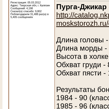
Регистрация: 05.03.2012
Пурга-Джикар
Адрес: Тверская обл, г. Калязин
Сообщений: 4,198
Сказал(а) спасибо: 9,802
http://catalog.nk
Поблагодарили 31,488 раз(а) в
5,405 сообщениях
moskstorozh.ru/
Длина головы -
Длина морды - 
Высота в холке
Обхват груди - 
Обхват пясти - 
Результаты бон
1984 - 90 (клас
1985 - 96 (клас