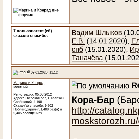
7 пользователя(ей)
Вадим Шлыков
(10.
сказали cпасибо:
Е.В.
(14.01.2020),
Ел
спб
(15.01.2020),
Ир
Таначёва
(15.01.202
09.01.2020, 11:12
Марина и Конрад
R
Местный
Регистрация: 05.03.2012
Кора-Бар
(Баро
Адрес: Тверская обл, г. Калязин
Сообщений: 4,198
Сказал(а) спасибо: 9,802
http://catalog.nk
Поблагодарили 31,488 раз(а) в
5,405 сообщениях
moskstorozh.ru/