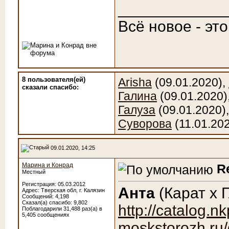
____________
Всё новое - эт
8 пользователя(ей)
Arisha
(09.01.2020),
сказали cпасибо:
Галина
(09.01.2020)
Галуза
(09.01.2020)
Суворова
(11.01.20
09.01.2020, 14:25
Марина и Конрад
R
Местный
Регистрация: 05.03.2012
Анта
(Карат х Г
Адрес: Тверская обл, г. Калязин
Сообщений: 4,198
Сказал(а) спасибо: 9,802
http://catalog.nk
Поблагодарили 31,488 раз(а) в
5,405 сообщениях
moskstorozh.ru/