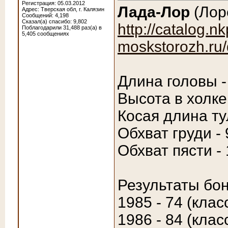
Регистрация: 05.03.2012
Лада-Лор
(Лоре
Адрес: Тверская обл, г. Калязин
Сообщений: 4,198
Сказал(а) спасибо: 9,802
http://catalog.nk
Поблагодарили 31,488 раз(а) в
5,405 сообщениях
moskstorozh.ru/
Длина головы -
Высота в холке
Косая длина ту
Обхват груди - 
Обхват пясти - 
Результаты бон
1985 - 74 (клас
1986 - 84 (клас