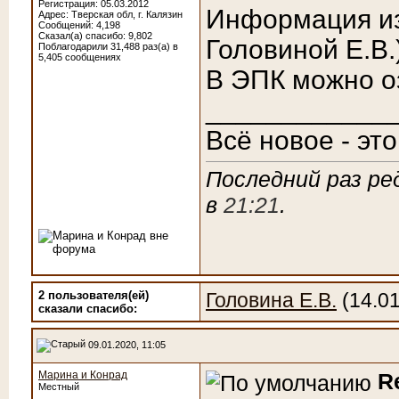
Регистрация: 05.03.2012
Информация из 
Адрес: Тверская обл, г. Калязин
Сообщений: 4,198
Сказал(а) спасибо: 9,802
Головиной Е.В.)
Поблагодарили 31,488 раз(а) в
5,405 сообщениях
В ЭПК можно о
____________
Всё новое - эт
Последний раз ре
в
21:21
.
2 пользователя(ей)
Головина Е.В.
(14.01
сказали cпасибо:
09.01.2020, 11:05
Марина и Конрад
R
Местный