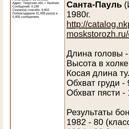
Санта-Пауль
(
Адрес: Тверская обл, г. Калязин
Сообщений: 4,198
Сказал(а) спасибо: 9,802
1980г.
Поблагодарили 31,488 раз(а) в
5,405 сообщениях
http://catalog.nk
moskstorozh.ru
Длина головы -
Высота в холке
Косая длина ту
Обхват груди - 
Обхват пясти -
Результаты бон
1982 - 80 (клас