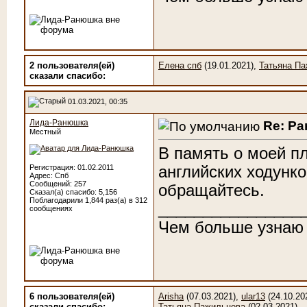
2 пользователя(ей)
Елена спб
(19.01.2021),
Татьяна П
сказали cпасибо:
01.03.2021, 00:35
Лида-Ранюшка
Re: Р
Местный
В память о моей п
английских ходунко
Регистрация: 01.02.2011
Адрес: Спб
Сообщений: 257
обращайтесь.
Сказал(а) спасибо: 5,156
Поблагодарили 1,844 раз(а) в 312
________________
сообщениях
Чем больше узнаю
6 пользователя(ей)
Arisha
(07.03.2021),
ular13
(24.10.20
сказали cпасибо:
Татьяна Пажильцева
(02.03.2021)