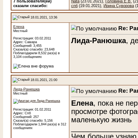
7 пользователя(ей)
Nata
(23.01.2021),
Головина Е.В.
(21
сказали cпасибо:
спб
(19.01.2021),
Ирина Суворова
(1
18.01.2021, 13:36
Елена
Re: Р
Местный
Регистрация: 03.02.2011
Лида-Ранюшка
, д
Адрес: Самара
Сообщений: 3,455
Сказал(а) спасибо: 23,648
Поблагодарили 8,532 раз(а) в
3,104 сообщениях
18.01.2021, 21:00
Лида-Ранюшка
Re: Р
Местный
Елена
, пока не пе
просмотре фотогра
Регистрация: 01.02.2011
Адрес: Спб
Сообщений: 257
маленькую жизнь
Сказал(а) спасибо: 5,156
Поблагодарили 1,844 раз(а) в 312
________________
сообщениях
Чем больше узнаю