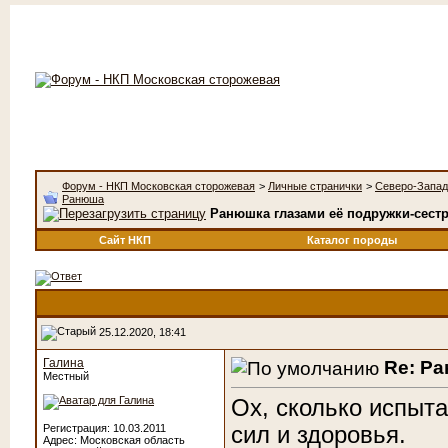
Форум - НКП Московская сторожевая
>
Личные странички
>
Северо-Запа
Ранюша
Ранюшка глазами её подружки-сест
Сайт НКП
Каталог породы
25.12.2020, 18:41
Галина
Re: Р
Местный
Ох, сколько испыт
сил и здоровья.
Регистрация: 10.03.2011
Адрес: Московская область