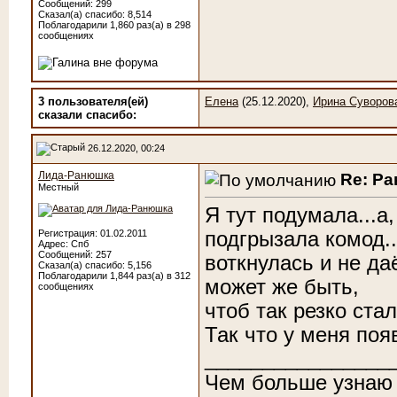
Сообщений: 299
Сказал(а) спасибо: 8,514
Поблагодарили 1,860 раз(а) в 298
сообщениях
3 пользователя(ей)
Елена
(25.12.2020),
Ирина Суворов
сказали cпасибо:
26.12.2020, 00:24
Лида-Ранюшка
Re: Р
Местный
Я тут подумала...а,
подгрызала комод..
Регистрация: 01.02.2011
Адрес: Спб
Сообщений: 257
воткнулась и не да
Сказал(а) спасибо: 5,156
Поблагодарили 1,844 раз(а) в 312
может же быть,
сообщениях
чтоб так резко ста
Так что у меня по
________________
Чем больше узнаю