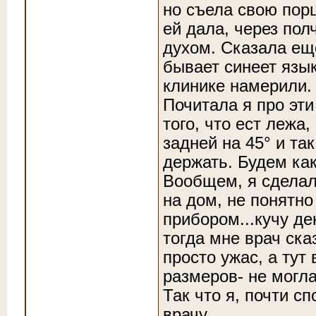
но съела свою порц
ей дала, через пол
духом
. Сказала ещ
бывает синеет язы
клинике намерили.
Почитала я про эти
того, что ест лежа
задней на 45° и та
держать. Будем ка
Вообщем, я сделал
на дом, не понятно
прибором...кучу д
тогда мне врач ска
просто ужас, а тут
размеров- не могла
Так что я, почти с
врачу.