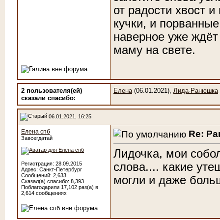
от радости хвост и
кучки, и порванные
наверное уже ждёт
маму на свете.
2 пользователя(ей)
Елена
(06.01.2021),
Лида-Ранюшка
сказали cпасибо:
06.01.2021, 16:25
Елена спб
Re: Р
Завсегдатай
Лидочка, мои собол
слова.... какие уте
Регистрация: 28.09.2015
Адрес: Санкт-Петербург
Сообщений: 2,633
могли и даже больш
Сказал(а) спасибо: 8,393
Поблагодарили 17,102 раз(а) в
2,614 сообщениях