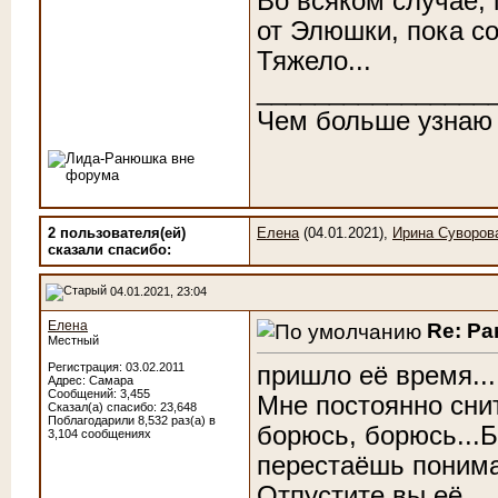
Во всяком случае,
от Элюшки, пока с
Тяжело...
________________
Чем больше узнаю
2 пользователя(ей)
Елена
(04.01.2021),
Ирина Суворов
сказали cпасибо:
04.01.2021, 23:04
Елена
Re: Р
Местный
Регистрация: 03.02.2011
пришло её время....
Адрес: Самара
Сообщений: 3,455
Мне постоянно снит
Сказал(а) спасибо: 23,648
Поблагодарили 8,532 раз(а) в
борюсь, борюсь...Б
3,104 сообщениях
перестаёшь понимат
Отпустите вы её ...