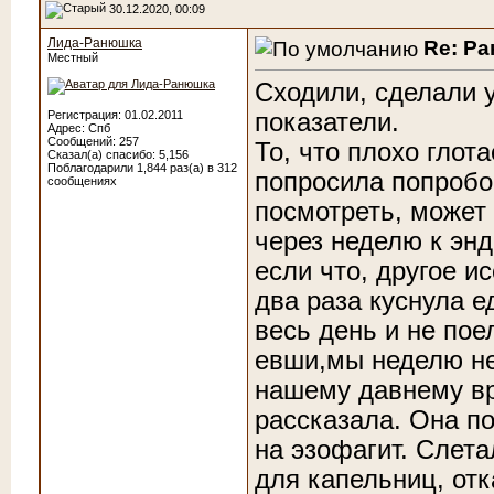
30.12.2020, 00:09
Лида-Ранюшка
Re: Р
Местный
Сходили, сделали 
показатели.
Регистрация: 01.02.2011
Адрес: Спб
Сообщений: 257
То, что плохо глот
Сказал(а) спасибо: 5,156
Поблагодарили 1,844 раз(а) в 312
попросила попробов
сообщениях
посмотреть, может 
через неделю к энд
если что, другое и
два раза куснула ед
весь день и не пое
евши,мы неделю не
нашему давнему вр
рассказала. Она п
на эзофагит. Слета
для капельниц, отк