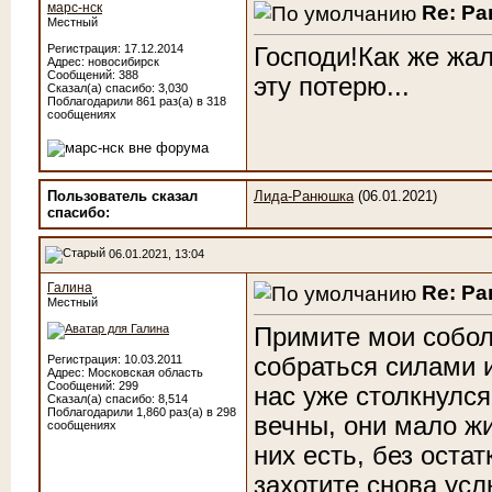
марс-нск
Re: Р
Местный
Регистрация: 17.12.2014
Господи!Как же жал
Адрес: новосибирск
Сообщений: 388
эту потерю...
Сказал(а) спасибо: 3,030
Поблагодарили 861 раз(а) в 318
сообщениях
Пользователь сказал
Лида-Ранюшка
(06.01.2021)
cпасибо:
06.01.2021, 13:04
Галина
Re: Р
Местный
Примите мои собол
собраться силами и
Регистрация: 10.03.2011
Адрес: Московская область
Сообщений: 299
нас уже столкнулся
Сказал(а) спасибо: 8,514
Поблагодарили 1,860 раз(а) в 298
вечны, они мало жи
сообщениях
них есть, без оста
захотите снова ус