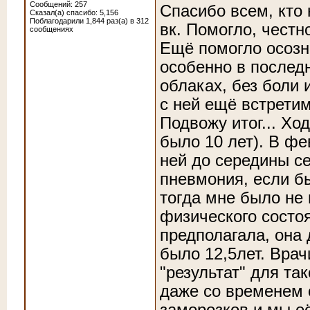
Сообщений: 257
Спасибо всем, кто 
Сказал(а) спасибо: 5,156
Поблагодарили 1,844 раз(а) в 312
вк. Помогло, честн
сообщениях
Ещё помогло осозна
особенно в последн
облаках, без боли 
с ней ещё встретим
Подвожу итог... Хо
было 10 лет). В фе
ней до середины се
пневмония, если б
тогда мне было не
физического состоян
предполагала, она д
было 12,5лет. Врач
"результат" для та
даже со временем 
заморозков и мы её