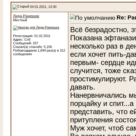
04.01.2021, 13:30
Лида-Ранюшка
Re: Р
Местный
Всё безрадостно, 
Показана эфтанази
Регистрация: 01.02.2011
Адрес: Спб
Сообщений: 257
несколько раз в де
Сказал(а) спасибо: 5,156
Поблагодарили 1,844 раз(а) в 312
если хочет пить-да
сообщениях
первым- сердце иди
случится, тоже ска
простимулируют. Ра
давать.
Нанервничались мы
порцайку и спит...
представить, что е
притупления состоя
Муж хочет, чтоб са