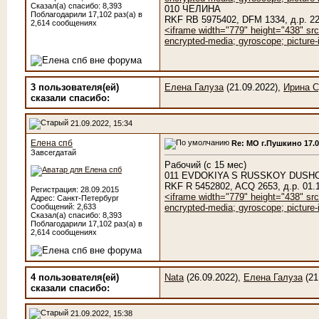
Сказал(а) спасибо: 8,393
010 ЧЕЛИНА
Поблагодарили 17,102 раз(а) в
RKF RB 5975402, DFM 1334, д.р.
2,614 сообщениях
<iframe width="779" height="438" sr
encrypted-media; gyroscope; picture-i
3 пользователя(ей)
Елена Галуза
(21.09.2022),
Ирина С
сказали cпасибо:
21.09.2022, 15:34
Елена спб
Re: МО г.Пушкино 17.
Завсегдатай
Рабочий (с 15 мес)
011 EVDOKIYA S RUSSKOY DUSH
RKF R 5452802, ACQ 2653, д.р. 0
Регистрация: 28.09.2015
<iframe width="779" height="438" sr
Адрес: Санкт-Петербург
Сообщений: 2,633
encrypted-media; gyroscope; picture-i
Сказал(а) спасибо: 8,393
Поблагодарили 17,102 раз(а) в
2,614 сообщениях
4 пользователя(ей)
Nata
(26.09.2022),
Елена Галуза
(21
сказали cпасибо:
21.09.2022, 15:38