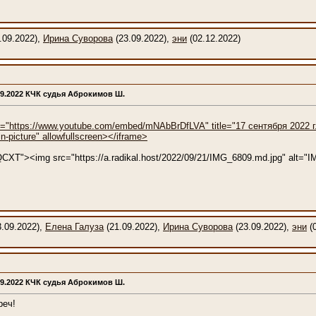
.09.2022),
Ирина Суворова
(23.09.2022),
эни
(02.12.2022)
09.2022 КЧК судья Аброкимов Ш.
c="https://www.youtube.com/embed/mNAbBrDfLVA" title="17 сентября 2022 г." 
n-picture" allowfullscreen></iframe>
i/tQCXT"><img src="https://a.radikal.host/2022/09/21/IMG_6809.md.jpg" alt=
.09.2022),
Елена Галуза
(21.09.2022),
Ирина Суворова
(23.09.2022),
эни
(0
09.2022 КЧК судья Аброкимов Ш.
реч!