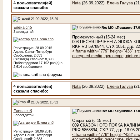
4 пользователя(ей)
Nata
(26.09.2022),
Елена Галуза
(21
сказали cпасибо:
21.09.2022, 15:29
Елена спб
Re: МО г.Пушкино 17.
Завсегдатай
Промежуточный (15-24 мес)
008 ПЕСНЯ ПЕЧЕНЕГА ЭПОХА К
RKF RB 5978944, CYX 1051, д.р.
Регистрация: 28.09.2015
<iframe width="779" height="438" sr
Адрес: Санкт-Петербург
Сообщений: 2,633
encrypted-media; gyroscope; picture-i
Сказал(а) спасибо: 8,393
Поблагодарили 17,102 раз(а) в
2,614 сообщениях
4 пользователя(ей)
Nata
(26.09.2022),
Елена Галуза
(21
сказали cпасибо:
21.09.2022, 15:32
Елена спб
Re: МО г.Пушкино 17.
Завсегдатай
Открытый (с 15 мес)
009 СКАЗОЧНОГО ПОЛКА КАЛИН
РКФ 5868894, CKP 77, д.р. 18.0
Регистрация: 28.09.2015
<iframe width="779" height="438" sr
Адрес: Санкт-Петербург
Сообщений: 2,633
encrypted-media; gyroscope; picture-i