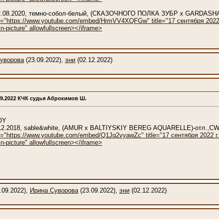
 22.08.2020, темно-собол-белый, (СКАЗОЧНОГО ПОЛКА ЗУБР x GARDAS
c="https://www.youtube.com/embed/HrmVV4XQFGw" title="17 сентября 2022 г."
n-picture" allowfullscreen></iframe>
уворова
(23.09.2022),
эни
(02.12.2022)
09.2022 КЧК судья Аброкимов Ш.
OY
1.12.2018, sable&white, (AMUR x BALTIYSKIY BEREG AQUARELLE)-отл.,C
c="https://www.youtube.com/embed/Q1Jq2vyawZc" title="17 сентября 2022 г." 
n-picture" allowfullscreen></iframe>
.09.2022),
Ирина Суворова
(23.09.2022),
эни
(02.12.2022)