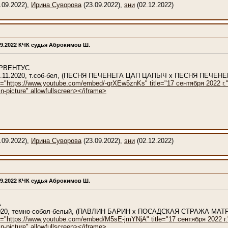
.09.2022),
Ирина Суворова
(23.09.2022),
эни
(02.12.2022)
09.2022 КЧК судья Аброкимов Ш.
ОРВЕНТУС
 22.11.2020, т.соб-бел, (ПЕСНЯ ПЕЧЕНЕГА ЦАП ЦАПЫЧ x ПЕСНЯ ПЕЧЕН
c="https://www.youtube.com/embed/-qrXEw5znKs" title="17 сентября 2022 г." f
n-picture" allowfullscreen></iframe>
.09.2022),
Ирина Суворова
(23.09.2022),
эни
(02.12.2022)
09.2022 КЧК судья Аброкимов Ш.
А
5.2020, темно-собол-белый, (ПАВЛИН БАРИН x ПОСАДСКАЯ СТРАЖА МА
c="https://www.youtube.com/embed/M5sE-jmYNjA" title="17 сентября 2022 г." 
n-picture" allowfullscreen></iframe>