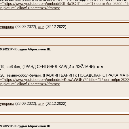
="https://www.youtube.com/embed/9GIfBa1CifI" title="17 сентября 2022 г." fr
n-picture" allowfullscreen></iframe>
уворова
(23.09.2022),
эни
(02.12.2022)
09.2022 КЧК судья Аброкимов Ш.
.2019, соб-бел, (ГРАНД СЕНТИНЕЛ ХАРДИ x ЛЭЙЛАНИ) -отл.
Т
5.2020, темно-собол-белый, (ПАВЛИН БАРИН x ПОСАДСКАЯ СТРАЖА МАТ
c="https://www.youtube.com/embed/oEKuwAWGB74" title="17 сентября 2022 г."
n-picture" allowfullscreen></iframe>
уворова
(23.09.2022),
эни
(02.12.2022)
09.2022 КЧК судья Аброкимов Ш.