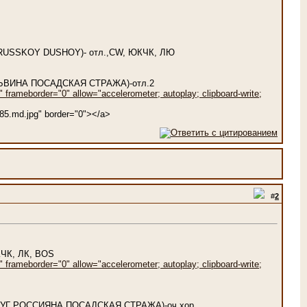
S RUSSKOY DUSHOY)- отл.,CW, ЮКЧК, ЛЮ
АЛЬВИНА ПОСАДСКАЯ СТРАЖА)-отл.2
frameborder="0" allow="accelerometer; autoplay; clipboard-write;
785.md.jpg" border="0"></a>
#
2
КЧК, ЛК, BOS
frameborder="0" allow="accelerometer; autoplay; clipboard-write;
ДРУГ РОССИЯНА ПОСАДСКАЯ СТРАЖА)-оч.хор