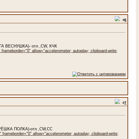
#
6
ЕГА ВЕСНУШКА)- отл.,CW, КЧК
rameborder="0" allow="accelerometer; autoplay; clipboard-write;
#
7
ТРЁШКА ПОЛКА)-отл.,CW,СС
frameborder="0" allow="accelerometer; autoplay; clipboard-write;