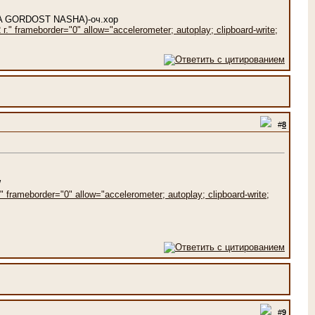
HA GORDOST NASHA)-оч.хор
 frameborder="0" allow="accelerometer; autoplay; clipboard-write;
#
8
W
frameborder="0" allow="accelerometer; autoplay; clipboard-write;
#
9