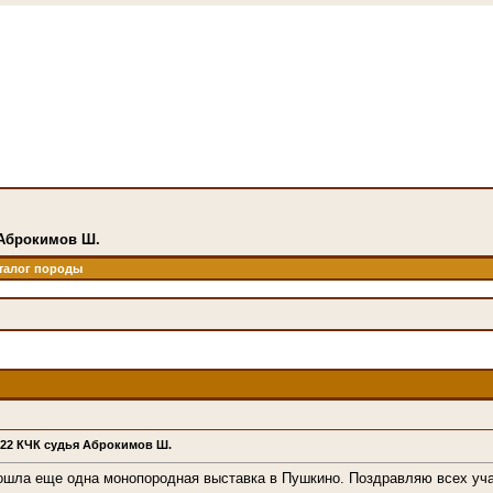
 Аброкимов Ш.
талог породы
022 КЧК судья Аброкимов Ш.
ошла еще одна монопородная выставка в Пушкино. Поздравляю всех уча