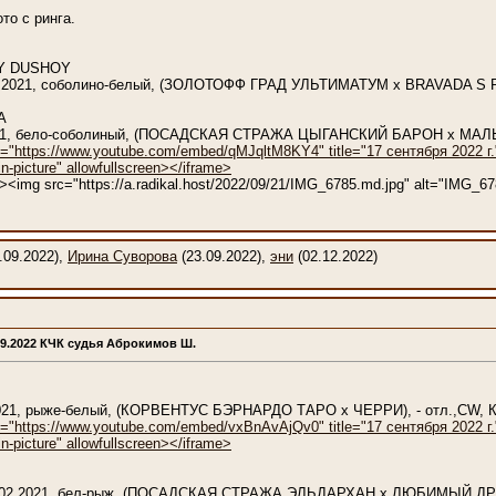
то с ринга.
Y DUSHOY
.04.2021, соболино-белый, (ЗОЛОТОФФ ГРАД УЛЬТИМАТУМ x BRAVADA 
А
2021, бело-соболиный, (ПОСАДСКАЯ СТРАЖА ЦЫГАНСКИЙ БАРОН x М
c="https://www.youtube.com/embed/qMJqltM8KY4" title="17 сентября 2022 г." 
n-picture" allowfullscreen></iframe>
Yn"><img src="https://a.radikal.host/2022/09/21/IMG_6785.md.jpg" alt="IMG_6
.09.2022),
Ирина Суворова
(23.09.2022),
эни
(02.12.2022)
09.2022 КЧК судья Аброкимов Ш.
3.2021, рыже-белый, (КОРВЕНТУС БЭРНАРДО ТАРО x ЧЕРРИ), - отл.,CW, 
c="https://www.youtube.com/embed/vxBnAvAjQv0" title="17 сентября 2022 г." 
n-picture" allowfullscreen></iframe>
 16.02.2021, бел-рыж, (ПОСАДСКАЯ СТРАЖА ЭЛЬДАРХАН x ЛЮБИМЫЙ 