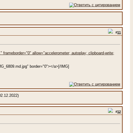
#
11
frameborder="0" allow="accelerometer; autoplay; clipboard-write;
"IMG_6809.md.jpg" border="0"></a>[/IMG]
2.12.2022)
#
12