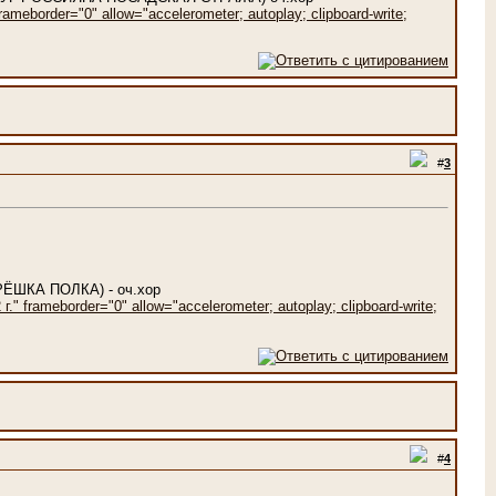
ameborder="0" allow="accelerometer; autoplay; clipboard-write;
#
3
РЁШКА ПОЛКА) - оч.хор
 frameborder="0" allow="accelerometer; autoplay; clipboard-write;
#
4