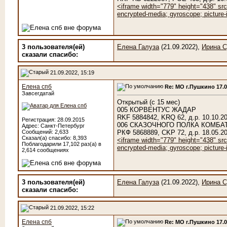
<iframe width="779" height="438" src
encrypted-media; gyroscope; picture-i
3 пользователя(ей)
Елена Галуза
(21.09.2022),
Ирина С
сказали cпасибо:
21.09.2022, 15:19
Елена спб
Re: МО г.Пушкино 17.
Завсегдатай
Открытый (с 15 мес)
005 КОРВЕНТУС ЖАДАР
RKF 5884842, KRQ 62, д.р. 10.10
Регистрация: 28.09.2015
006 СКАЗОЧНОГО ПОЛКА КОМБА
Адрес: Санкт-Петербург
Сообщений: 2,633
РКФ 5868889, CKP 72, д.р. 18.0
Сказал(а) спасибо: 8,393
<iframe width="779" height="438" sr
Поблагодарили 17,102 раз(а) в
encrypted-media; gyroscope; picture-i
2,614 сообщениях
3 пользователя(ей)
Елена Галуза
(21.09.2022),
Ирина С
сказали cпасибо:
21.09.2022, 15:22
Елена спб
Re: МО г.Пушкино 17.