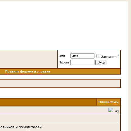
Имя
Запомнить?
Пароль
Правила форума и справка
Опции темы
#
1
стников и победителей!