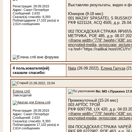
Выставляю результаты, видео и фо
Регистрация: 28.09.2015
Адрес: Санкт-Петербург
Сообщений: 2,633
Юниоров (9-18 мес)
Сказал(а) спасибо: 8,393
001 MAZAY SPASATEL S RUSSKO
Поблагодарили 17,102 раз(а) в
РКФ 6221124, ACQ 4505, д.р. 26
2,614 сообщениях
002 ПОСАДСКАЯ СТРАЖА ЯРИЛЛ
МЕТРИКА, POE 485, д.р. 08.07.
<iframe width="779" height="438" sr
encrypted-media; gyroscope; picture-i
<a href="https://radikal.host/i/tCU
4 пользователя(ей)
Nata
(26.09.2022),
Елена Галуза
(21
сказали cпасибо:
21.09.2022, 15:04
Елена спб
Re: МО г.Пушкино 17.
Завсегдатай
Промежуточный (15-24 мес)
003 АРТОС ТРОЙ
РКФ 6097758, LIX 420, д.р. 04.0
Регистрация: 28.09.2015
<iframe width="779" height="438" sr
Адрес: Санкт-Петербург
Сообщений: 2,633
encrypted-media; gyroscope; picture-i
Сказал(а) спасибо: 8,393
Поблагодарили 17,102 раз(а) в
004 ПОСАДСКАЯ СТРАЖА ЧАРЕЙ
2,614 сообщениях
RKF RB 6222987, POE 463, д.р.