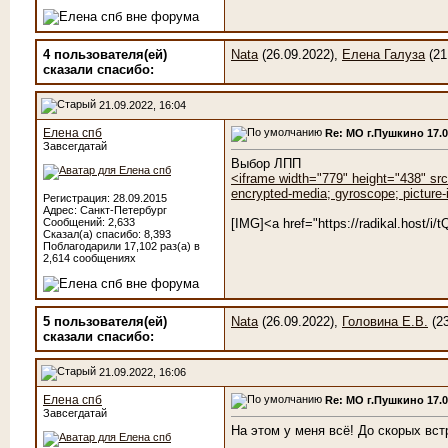
4 пользователя(ей)
Nata
(26.09.2022),
Елена Галуза
(21
сказали cпасибо:
21.09.2022, 16:04
Елена спб
Re: МО г.Пушкино 17.
Завсегдатай
Выбор ЛПП
<iframe width="779" height="438" sr
encrypted-media; gyroscope; picture-i
Регистрация: 28.09.2015
Адрес: Санкт-Петербург
Сообщений: 2,633
[IMG]<a href="https://radikal.host/
Сказал(а) спасибо: 8,393
Поблагодарили 17,102 раз(а) в
2,614 сообщениях
5 пользователя(ей)
Nata
(26.09.2022),
Головина Е.В.
(23
сказали cпасибо:
21.09.2022, 16:06
Елена спб
Re: МО г.Пушкино 17.
Завсегдатай
На этом у меня всё! До скорых вст