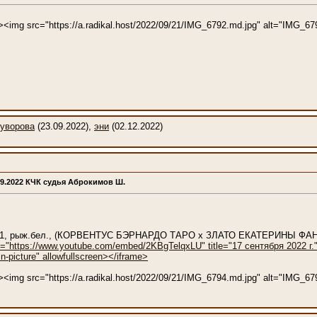
E"><img src="https://a.radikal.host/2022/09/21/IMG_6792.md.jpg" alt="IMG_6
уворова
(23.09.2022),
эни
(02.12.2022)
09.2022 КЧК судья Аброкимов Ш.
2021, рыж.бел., (КОРВЕНТУС БЭРНАРДО ТАРО x ЗЛАТО ЕКАТЕРИНЫ ФА
c="https://www.youtube.com/embed/2KBgTelqxLU" title="17 сентября 2022 г." f
n-picture" allowfullscreen></iframe>
1"><img src="https://a.radikal.host/2022/09/21/IMG_6794.md.jpg" alt="IMG_6