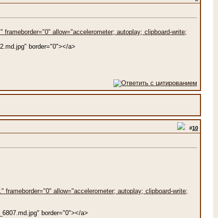
frameborder="0" allow="accelerometer; autoplay; clipboard-write;
02.md.jpg" border="0"></a>
#
10
frameborder="0" allow="accelerometer; autoplay; clipboard-write;
G_6807.md.jpg" border="0"></a>