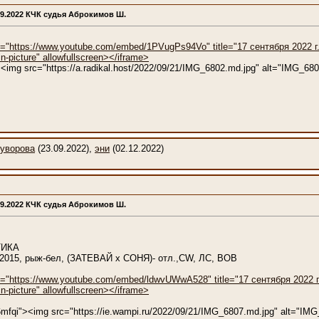
09.2022 КЧК судья Аброкимов Ш.
c="https://www.youtube.com/embed/1PVugPs94Vo" title="17 сентября 2022 г." 
n-picture" allowfullscreen></iframe>
0"><img src="https://a.radikal.host/2022/09/21/IMG_6802.md.jpg" alt="IMG_68
уворова
(23.09.2022),
эни
(02.12.2022)
09.2022 КЧК судья Аброкимов Ш.
ТИКА
1.2015, рыж-бел, (ЗАТЕВАЙ x СОНЯ)- отл.,CW, ЛС, ВОВ
c="https://www.youtube.com/embed/ldwvUWwA528" title="17 сентября 2022 г." 
n-picture" allowfullscreen></iframe>
6mfqi"><img src="https://ie.wampi.ru/2022/09/21/IMG_6807.md.jpg" alt="IM