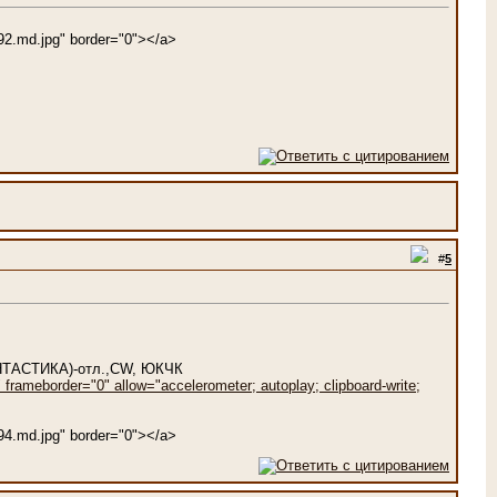
792.md.jpg" border="0"></a>
#
5
НТАСТИКА)-отл.,CW, ЮКЧК
rameborder="0" allow="accelerometer; autoplay; clipboard-write;
794.md.jpg" border="0"></a>