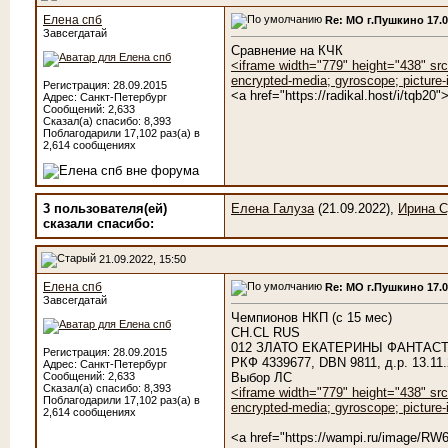
Елена спб
Re: МО г.Пушкино 17.
Завсегдатай
Сравнение на КЧК
<iframe width="779" height="438" sr
encrypted-media; gyroscope; picture-i
Регистрация: 28.09.2015
<a href="https://radikal.host/i/tqb2
Адрес: Санкт-Петербург
Сообщений: 2,633
Сказал(а) спасибо: 8,393
Поблагодарили 17,102 раз(а) в
2,614 сообщениях
3 пользователя(ей)
Елена Галуза
(21.09.2022),
Ирина С
сказали cпасибо:
21.09.2022, 15:50
Елена спб
Re: МО г.Пушкино 17.
Завсегдатай
Чемпионов НКП (с 15 мес)
CH.CL RUS
012 ЗЛАТО ЕКАТЕРИНЫ ФАНТАС
Регистрация: 28.09.2015
РКФ 4339677, DBN 9811, д.р. 13.1
Адрес: Санкт-Петербург
Сообщений: 2,633
Выбор ЛС
Сказал(а) спасибо: 8,393
<iframe width="779" height="438" sr
Поблагодарили 17,102 раз(а) в
encrypted-media; gyroscope; picture-i
2,614 сообщениях
<a href="https://wampi.ru/image/RW