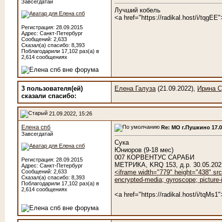
Завсегдатай
Лучший кобель
<a href="https://radikal.host/i/tqgE
Регистрация: 28.09.2015
Адрес: Санкт-Петербург
Сообщений: 2,633
Сказал(а) спасибо: 8,393
Поблагодарили 17,102 раз(а) в
2,614 сообщениях
3 пользователя(ей)
Елена Галуза
(21.09.2022),
Ирина С
сказали cпасибо:
21.09.2022, 15:26
Елена спб
Re: МО г.Пушкино 17.
Завсегдатай
Сука
Юниоров (9-18 мес)
007 КОРВЕНТУС САРАБИ
Регистрация: 28.09.2015
МЕТРИКА, KRQ 153, д.р. 30.05.
Адрес: Санкт-Петербург
Сообщений: 2,633
<iframe width="779" height="438" sr
Сказал(а) спасибо: 8,393
encrypted-media; gyroscope; picture-i
Поблагодарили 17,102 раз(а) в
2,614 сообщениях
<a href="https://radikal.host/i/tqMs