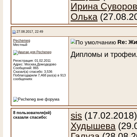
Ирина Суворо
Олька
(27.08.2
27.08.2017, 22:49
Pecheneg
Re: Ж
Местный
Дипломы и трофеи
Регистрация: 01.02.2011
Адрес: Москва,Домодедово
Сообщений: 865
Сказал(а) спасибо: 3,536
Поблагодарили 7,468 раз(а) в 913
сообщениях
8 пользователя(ей)
sis
(17.02.2018
сказали cпасибо:
Худышева
(29.
Галуза
(28.08.2