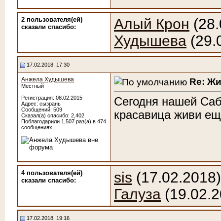
2 пользователя(ей)
Алый Крон
(28.
сказали cпасибо:
Худышева
(29.
17.02.2018, 17:30
Анжела Худышева
Re: Ж
Местный
Регистрация: 08.02.2015
Сегодня нашей Сабр
Адрес: сызрань
Сообщений: 509
красавица живи ещ
Сказал(а) спасибо: 2,402
Поблагодарили 1,507 раз(а) в 474
сообщениях
4 пользователя(ей)
sis
(17.02.2018
сказали cпасибо:
Галуза
(19.02.2
17.02.2018, 19:16