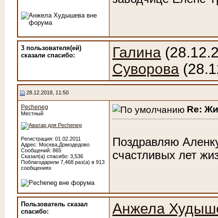
3 пользователя(ей)
Галина
(28.12.
сказали cпасибо:
Суворова
(28.1
28.12.2018, 11:50
Pecheneg
Re: Ж
Местный
Поздравляю Аленку
Регистрация: 01.02.2011
Адрес: Москва,Домодедово
Сообщений: 865
счастливых лет жиз
Сказал(а) спасибо: 3,536
Поблагодарили 7,468 раз(а) в 913
сообщениях
Пользователь сказал
Анжела Худыш
cпасибо: