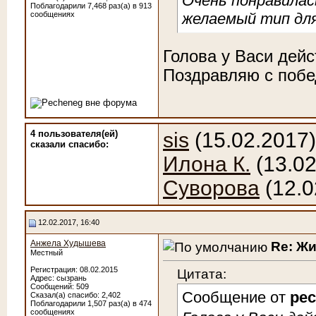
Очень понравилас
Поблагодарили 7,468 раз(а) в 913
сообщениях
желаемый тип для
Голова у Васи дей
Поздравляю с побе
4 пользователя(ей)
sis
(15.02.2017
сказали cпасибо:
Илона К.
(13.02
Суворова
(12.0
12.02.2017, 16:40
Анжела Худышева
Re: Ж
Местный
Регистрация: 08.02.2015
Цитата:
Адрес: сызрань
Сообщений: 509
Сообщение от
pe
Сказал(а) спасибо: 2,402
Поблагодарили 1,507 раз(а) в 474
сообщениях