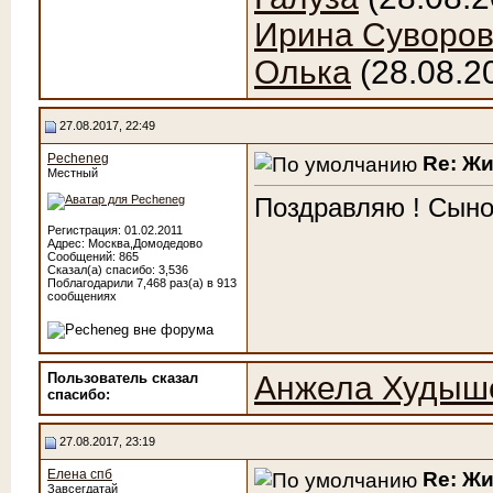
Ирина Суворо
Олька
(28.08.2
27.08.2017, 22:49
Pecheneg
Re: Ж
Местный
Поздравляю ! Сыно
Регистрация: 01.02.2011
Адрес: Москва,Домодедово
Сообщений: 865
Сказал(а) спасибо: 3,536
Поблагодарили 7,468 раз(а) в 913
сообщениях
Пользователь сказал
Анжела Худыш
cпасибо:
27.08.2017, 23:19
Елена спб
Re: Ж
Завсегдатай