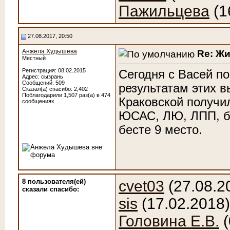
Пажильцева
(1
27.08.2017, 20:50
Анжела Худышева
Re: Ж
Местный
Регистрация: 08.02.2015
Сегодня с Васей по
Адрес: сызрань
Сообщений: 509
результатам этих 
Сказал(а) спасибо: 2,402
Поблагодарили 1,507 раз(а) в 474
Краковской получи
сообщениях
ЮСАС, ЛЮ, ЛПП, бе
бесте 9 место.
8 пользователя(ей)
cvet03
(27.08.2
сказали cпасибо:
sis
(17.02.2018
Головина Е.В.
(