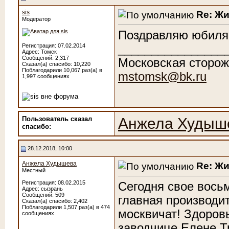
sis
Re: Ж
Модератор
Поздравляю юбиляр
________________
Регистрация: 07.02.2014
Адрес: Томск
Сообщений: 2,317
Московская сторож
Сказал(а) спасибо: 10,220
Поблагодарили 10,067 раз(а) в
mstomsk@bk.ru
1,997 сообщениях
Пользователь сказал
Анжела Худыш
cпасибо:
28.12.2018, 10:00
Анжела Худышева
Re: Ж
Местный
Регистрация: 08.02.2015
Сегодня свое вось
Адрес: сызрань
Сообщений: 509
главная производи
Сказал(а) спасибо: 2,402
Поблагодарили 1,507 раз(а) в 474
москвичат! Здоров
сообщениях
заводчице Елене Т