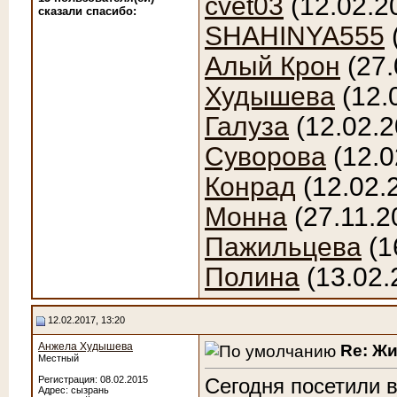
cvet03
(12.02.2
сказали cпасибо:
SHAHINYA555
Алый Крон
(27.
Худышева
(12.
Галуза
(12.02.2
Суворова
(12.0
Конрад
(12.02.
Монна
(27.11.2
Пажильцева
(1
Полина
(13.02.
12.02.2017, 13:20
Анжела Худышева
Re: Ж
Местный
Регистрация: 08.02.2015
Сегодня посетили в
Адрес: сызрань