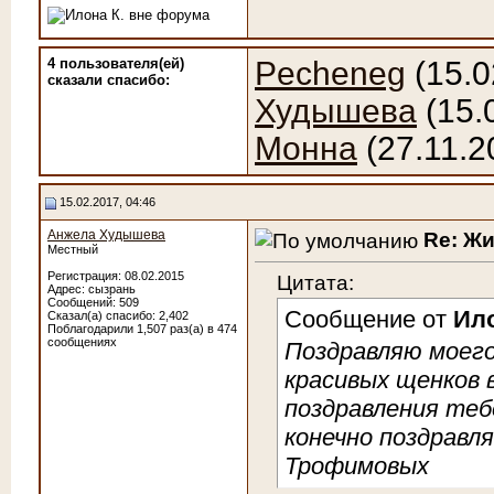
4 пользователя(ей)
Pecheneg
(15.0
сказали cпасибо:
Худышева
(15.
Монна
(27.11.2
15.02.2017, 04:46
Анжела Худышева
Re: Ж
Местный
Регистрация: 08.02.2015
Цитата:
Адрес: сызрань
Сообщений: 509
Сообщение от
Ило
Сказал(а) спасибо: 2,402
Поблагодарили 1,507 раз(а) в 474
сообщениях
Поздравляю моего
красивых щенков 
поздравления теб
конечно поздравля
Трофимовых