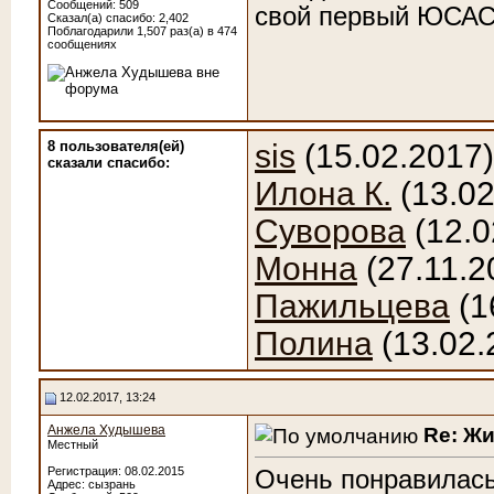
Сообщений: 509
свой первый ЮСАС 
Сказал(а) спасибо: 2,402
Поблагодарили 1,507 раз(а) в 474
сообщениях
8 пользователя(ей)
sis
(15.02.2017
сказали cпасибо:
Илона К.
(13.02
Суворова
(12.0
Монна
(27.11.2
Пажильцева
(1
Полина
(13.02.
12.02.2017, 13:24
Анжела Худышева
Re: Ж
Местный
Регистрация: 08.02.2015
Очень понравилась
Адрес: сызрань