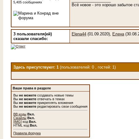
__________________
5,405 сообщениях
Всё новое - это хорошо забытое ст
3 пользователя(ей)
Elena44
(01.09.2020),
Елена
(30.08.
сказали cпасибо:
Здесь присутствуют: 1
(пользователей: 0 , гостей: 1)
Ваши права в разделе
Вы
не можете
создавать новые темы
Вы
не можете
отвечать в темах
Вы
не можете
прикреплять вложения
Вы
не можете
редактировать свои сообщения
BB коды
Вкл.
Смайлы
Вкл.
[IMG]
код
Вкл.
HTML код
Вкл.
Правила форума