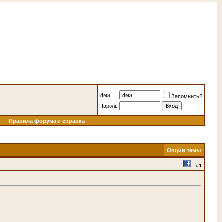
Имя
Запомнить?
Пароль
Правила форума и справка
Опции темы
#
1