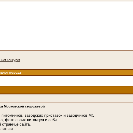
ие! Конкурс!
талог породы
ки Московской сторожевой
питомников, заводских приставок и заводчиков МС!
а, фото своих питомцев и себя.
 странице сайта.
ляться.