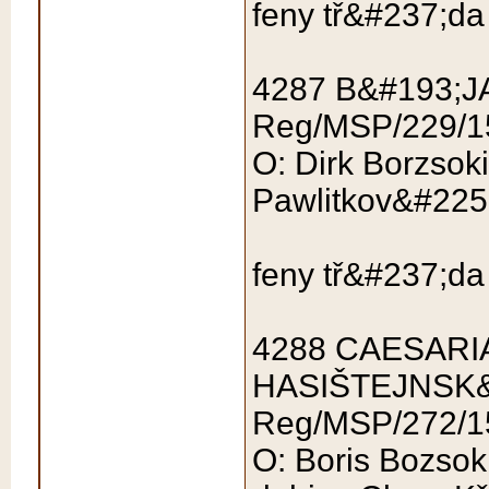
feny tř&#237;da
4287 B&#193;
Reg/MSP/229/1
O: Dirk Borzsok
Pawlitkov&#225
feny tř&#237;d
4288 CAESARI
HASIŠTEJNSK&
Reg/MSP/272/1
O: Boris Bozsok