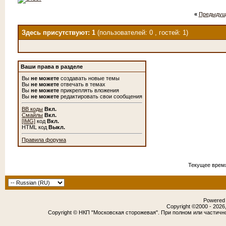
«
Предыдущ
Здесь присутствуют: 1
(пользователей: 0 , гостей: 1)
Ваши права в разделе
Вы
не можете
создавать новые темы
Вы
не можете
отвечать в темах
Вы
не можете
прикреплять вложения
Вы
не можете
редактировать свои сообщения
BB коды
Вкл.
Смайлы
Вкл.
[IMG]
код
Вкл.
HTML код
Выкл.
Правила форума
Текущее врем
Powered b
Copyright ©2000 - 2026,
Copyright © НКП "Московская сторожевая". При полном или частичн