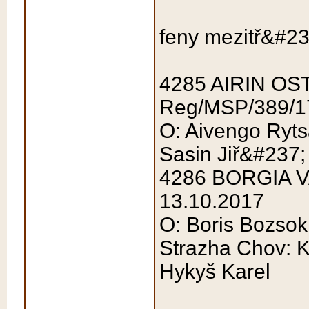
feny mezitř&#23
4285 AIRIN OS
Reg/MSP/389/1
O: Aivengo Rytsa
Sasin Jiř&#237;
4286 BORGIA 
13.10.2017
O: Boris Bozso
Strazha Chov: 
Hykyš Karel