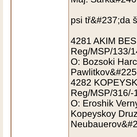
psi tř&#237;da 
4281 AKIM BE
Reg/MSP/133/1
O: Bozsoki Harc
Pawlitkov&#225
4282 KOPEYSK
Reg/MSP/316/-1
O: Eroshik Vern
Kopeyskoy Druzh
Neubauerov&#2