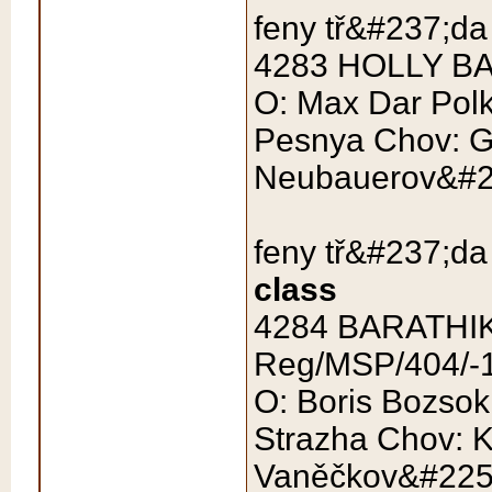
feny tř&#237;da
4283 HOLLY BA
O: Max Dar Pol
Pesnya Chov: G
Neubauerov&#2
feny tř&#237;d
class
4284 BARATHI
Reg/MSP/404/-
O: Boris Bozso
Strazha Chov: 
Vaněčkov&#225