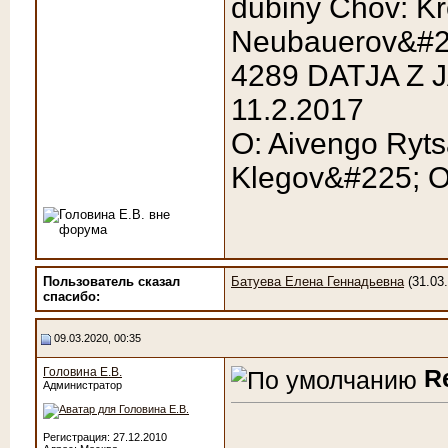
dubiny Chov: K
Neubauerov&#2
4289 DATJA Z
11.2.2017
O: Aivengo Rytsa
Klegov&#225; O
Пользователь сказал
Батуева Елена Геннадьевна
(31.03
cпасибо:
09.03.2020, 00:35
R
Головина Е.В.
Администратор
Регистрация: 27.12.2010