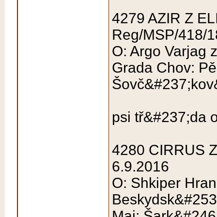
4279 AZIR Z E
Reg/MSP/418/1
O: Argo Varjag 
Grada Chov: Pě
Šovč&#237;kov&
psi tř&#237;da 
4280 CIRRUS Z
6.9.2016
O: Shkiper Hra
Beskydsk&#253;
Maj: Šark&#246;