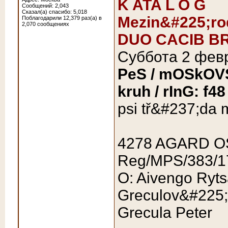
K ATA L O G
Сообщений: 2,043
Сказал(а) спасибо: 5,018
Mezin&#225;ro
Поблагодарили 12,379 раз(а) в
2,070 сообщениях
DUO CACIB B
Суббота 2 фев
PeS / mOSkOV
kruh / rInG: f48
psi tř&#237;da
4278 AGARD O
Reg/MPS/383/1
O: Aivengo Rytsa
Greculov&#225;
Grecula Peter