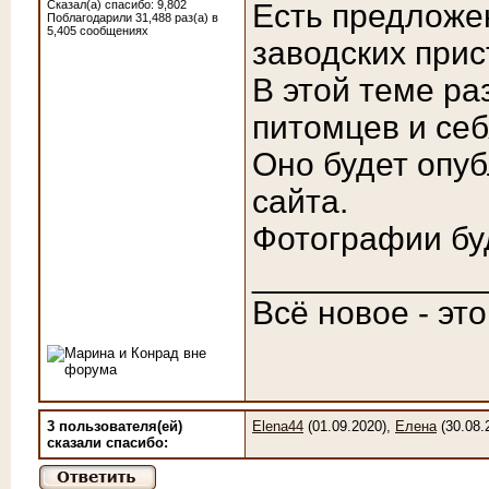
Сказал(а) спасибо: 9,802
Есть предложе
Поблагодарили 31,488 раз(а) в
5,405 сообщениях
заводских прис
В этой теме ра
питомцев и себ
Оно будет опуб
сайта.
Фотографии бу
____________
Всё новое - эт
3 пользователя(ей)
Elena44
(01.09.2020),
Елена
(30.08.
сказали cпасибо: