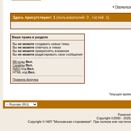
«
Предыдущ
Здесь присутствуют: 1
(пользователей: 0 , гостей: 1)
Ваши права в разделе
Вы
не можете
создавать новые темы
Вы
не можете
отвечать в темах
Вы
не можете
прикреплять вложения
Вы
не можете
редактировать свои сообщения
BB коды
Вкл.
Смайлы
Вкл.
[IMG]
код
Вкл.
HTML код
Вкл.
Правила форума
Текущее врем
Powered b
Copyright ©2000 - 2026,
Copyright © НКП "Московская сторожевая". При полном или частичн